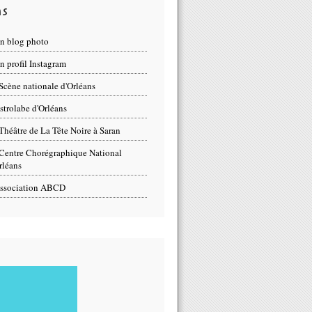
ns
n blog photo
 profil Instagram
Scène nationale d'Orléans
strolabe d'Orléans
Théâtre de La Tête Noire à Saran
Centre Chorégraphique National
rléans
ssociation ABCD