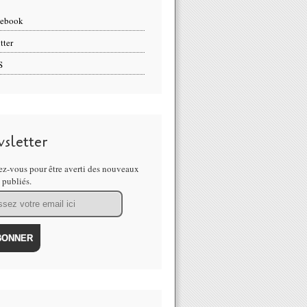
cebook
tter
S
sletter
z-vous pour être averti des nouveaux
s publiés.