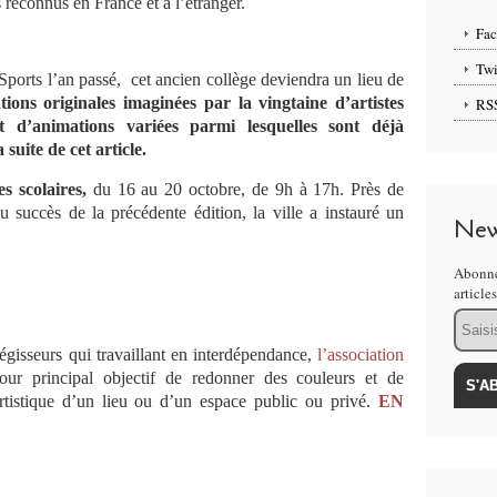
rs reconnus en France et à l’étranger.
Fa
Twi
Sports l’an passé, cet ancien collège deviendra un lieu de
tions originales imaginées par la vingtaine d’artistes
RS
et d’animations variées parmi lesquelles sont déjà
suite de cet article.
s scolaires,
du 16 au 20 octobre, de 9h à 17h. Près de
u succès de la précédente édition, la ville a instauré un
New
Abonne
article
Email
 régisseurs qui travaillant en interdépendance,
l’association
ur principal objectif de redonner des couleurs et de
et artistique d’un lieu ou d’un espace public ou privé.
EN