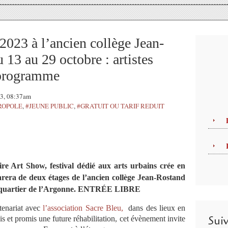
3 à l’ancien collège Jean-
13 au 29 octobre : artistes
 programme
23, 08:37am
ROPOLE
,
#JEUNE PUBLIC
,
#GRATUIT OU TARIF REDUIT
e Art Show, festival dédié aux arts urbains crée en
arera de deux étages de l’ancien collège Jean-Rostand
le quartier de l’Argonne. ENTRÉE LIBRE
tenariat avec
l’association Sacre Bleu,
dans des lieux en
Sui
s et promis une future réhabilitation, cet évènement invite