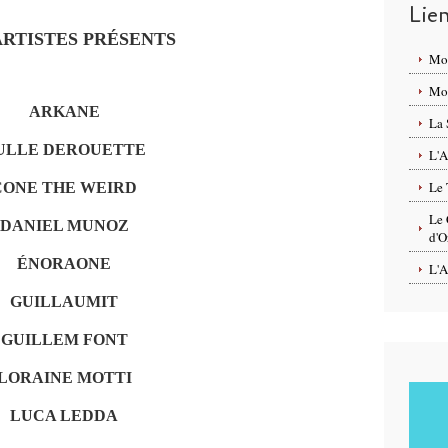
Lie
ARTISTES PRÉSENTS
Mo
Mon
ARKANE
La 
ULLE DEROUETTE
L'A
Le 
CONE THE WEIRD
Le 
DANIEL MUNOZ
d'O
ÉNORAONE
L'A
GUILLAUMIT
GUILLEM FONT
LORAINE MOTTI
LUCA LEDDA