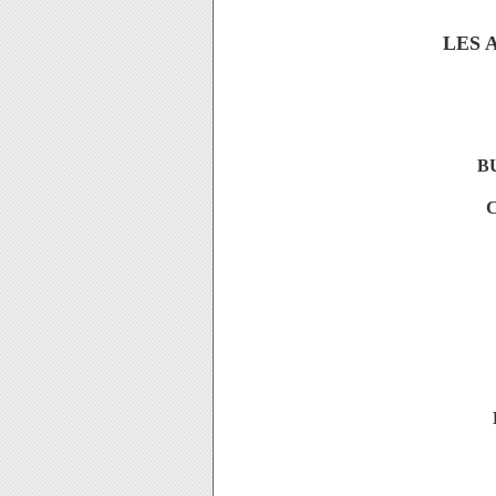
LES 
B