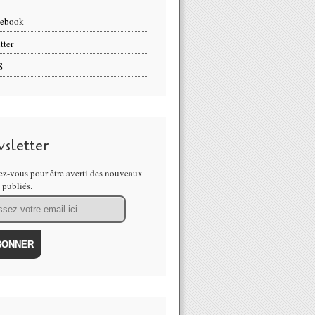
cebook
tter
S
sletter
z-vous pour être averti des nouveaux
s publiés.