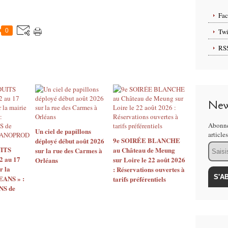
Fa
0
Twi
RS
New
Abonne
Un ciel de papillons
article
9e SOIRÉE BLANCHE
déployé début août 2026
Email
ITS
au Château de Meung
sur la rue des Carmes à
2 au 17
sur Loire le 22 août 2026
Orléans
r la
: Réservations ouvertes à
EANS » :
tarifs préférentiels
S de