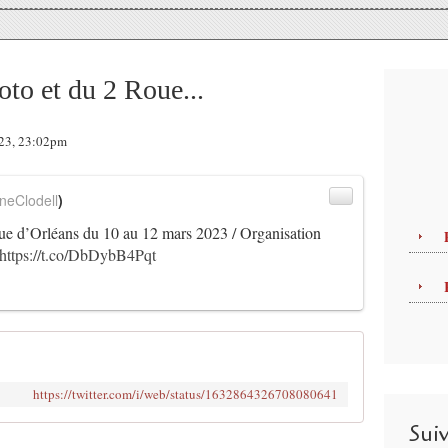
to et du 2 Roue...
023, 23:02pm
neClodell
)
ue d’Orléans du 10 au 12 mars 2023 / Organisation
https://t.co/DbDybB4Pqt
https://twitter.com/i/web/status/1632864326708080641
Sui