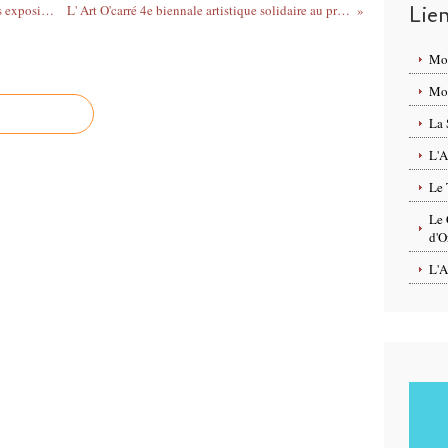
Lie
Salon Moto et 2 Roues d'Orléans Parc des expositions - 10 au 12 mars 2023 – Organisation Orléans Events
L' Art O'carré 4e biennale artistique solidaire au profit Un + à La Devinière - 17 au 26 mars 2023 à Saint Pryvé
Mo
Mon
La 
L'A
Le 
Le 
d'O
L'A