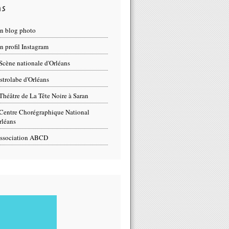
ns
n blog photo
 profil Instagram
Scène nationale d'Orléans
strolabe d'Orléans
Théâtre de La Tête Noire à Saran
Centre Chorégraphique National
rléans
ssociation ABCD