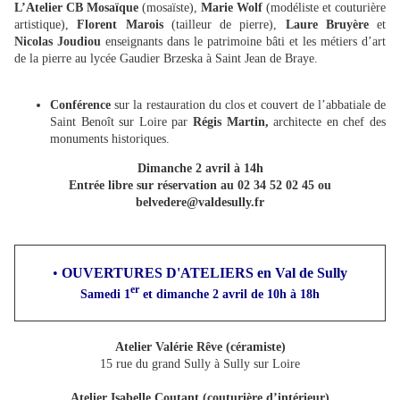
L’Atelier CB Mosaïque
(mosaïste),
Marie Wolf
(modéliste et couturière
artistique),
Florent Marois
(tailleur de pierre),
Laure Bruyère
et
Nicolas Joudiou
enseignants dans le patrimoine bâti et les métiers d’art
de la pierre au lycée Gaudier Brzeska à Saint Jean de Braye.
Conférence
sur la restauration du clos et couvert de l’abbatiale de
Saint Benoît sur Loire par
Régis Martin,
architecte en chef des
monuments historiques.
Dimanche 2 avril à 14h
Entrée libre sur réservation au 02 34 52 02 45 ou
belvedere@valdesully.fr
•
OUVERTURES D'ATELIERS en Val de Sully
er
Samedi 1
et dimanche 2 avril de 10h à 18h
Atelier Valérie Rêve (céramiste)
15 rue du grand Sully à Sully sur Loire
Atelier Isabelle Coutant (couturière d’intérieur)