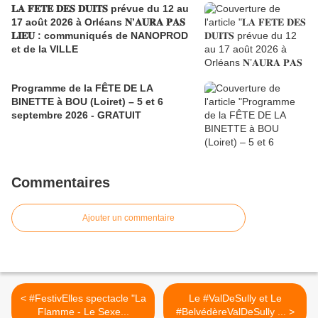
𝐋𝐀 𝐅𝐄𝐓𝐄 𝐃𝐄𝐒 𝐃𝐔𝐈𝐓𝐒 prévue du 12 au
17 août 2026 à Orléans 𝐍’𝐀𝐔𝐑𝐀 𝐏𝐀𝐒
𝐋𝐈𝐄𝐔 : communiqués de NANOPROD
et de la VILLE
Programme de la FÊTE DE LA
BINETTE à BOU (Loiret) – 5 et 6
septembre 2026 - GRATUIT
Commentaires
Ajouter un commentaire
< #FestivElles​ spectacle "La
Le #ValDeSully et Le
Flamme - Le Sexe...
#BelvédèreValDeSully ... >