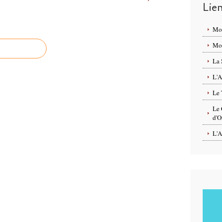
Lie
Mo
Mon
La 
L'A
Le 
Le 
d'O
L'A