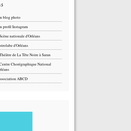
ns
n blog photo
 profil Instagram
Scène nationale d'Orléans
strolabe d'Orléans
Théâtre de La Tête Noire à Saran
Centre Chorégraphique National
rléans
ssociation ABCD