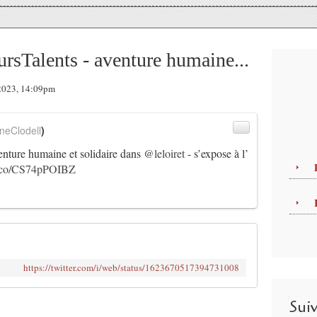
rsTalents - aventure humaine...
 2023, 14:09pm
neClodell
)
enture humaine et solidaire dans
@leloiret
- s’expose à l’
/t.co/CS74pPOIBZ
https://twitter.com/i/web/status/1623670517394731008
Sui