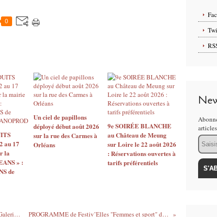
Fa
0
Twi
RS
New
Un ciel de papillons
Abonne
9e SOIRÉE BLANCHE
déployé début août 2026
article
ITS
au Château de Meung
sur la rue des Carmes à
Email
2 au 17
sur Loire le 22 août 2026
Orléans
r la
: Réservations ouvertes à
EANS » :
tarifs préférentiels
S de
Exposition Tidjani Benlarbi "Visages" - Galerie du château de l'étang à Saran - 10 au 26 février 2023
PROGRAMME de Festiv’Elles "Femmes et sport" du 27 février au 28 mars 2023 dans la métropole orléanaise