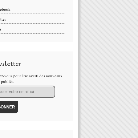
cebook
tter
S
sletter
z-vous pour être averti des nouveaux
s publiés.