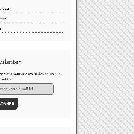
cebook
tter
S
sletter
z-vous pour être averti des nouveaux
s publiés.