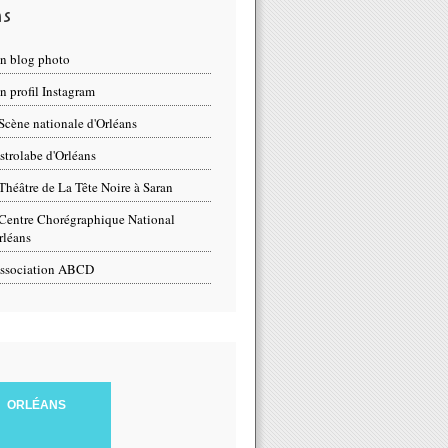
ns
n blog photo
 profil Instagram
Scène nationale d'Orléans
strolabe d'Orléans
Théâtre de La Tête Noire à Saran
Centre Chorégraphique National
rléans
ssociation ABCD