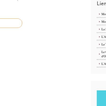
Lie
Mo
Mon
La 
L'A
Le 
Le 
d'O
L'A