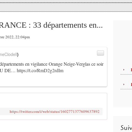
CE : 33 départements en...
mbre 2022, 22:04pm
neClodell
)
tements en vigilance Orange Neige-Verglas ce soir
SEAU DE…
https://t.co/RmD2g2rdIm
https://twitter.com/i/web/status/1602771377609637892
Sui