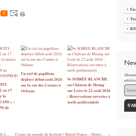
Fa
0
Twi
RS
New
Un ciel de papillons
Abonne
9e SOIRÉE BLANCHE
déployé début août 2026
article
ITS
au Château de Meung
sur la rue des Carmes à
Email
2 au 17
sur Loire le 22 août 2026
Orléans
r la
: Réservations ouvertes à
EANS » :
tarifs préférentiels
S de
ALERTE MÉTÉO en Région Centre-Val de Loire: CARS REMI PERTURBÉS le mercredi 14 décembre 2022
Coupe du monde de football / Match France – Maroc le 14 décembre : Dispositif de sécurité renforcé en centre-ville d’Orléans