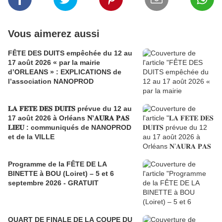
Vous aimerez aussi
FÊTE DES DUITS empêchée du 12 au
17 août 2026 « par la mairie
d’ORLEANS » : EXPLICATIONS de
l’association NANOPROD
𝐋𝐀 𝐅𝐄𝐓𝐄 𝐃𝐄𝐒 𝐃𝐔𝐈𝐓𝐒 prévue du 12 au
17 août 2026 à Orléans 𝐍’𝐀𝐔𝐑𝐀 𝐏𝐀𝐒
𝐋𝐈𝐄𝐔 : communiqués de NANOPROD
et de la VILLE
Programme de la FÊTE DE LA
BINETTE à BOU (Loiret) – 5 et 6
septembre 2026 - GRATUIT
QUART DE FINALE DE LA COUPE DU