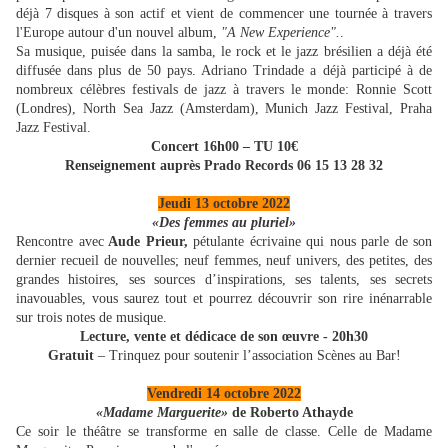
déjà 7 disques à son actif et vient de commencer une tournée à travers
l'Europe autour d'un nouvel album,
"A New Experience".
.
Sa musique, puisée dans la samba, le rock et le jazz brésilien a déjà été
diffusée dans plus de 50 pays. Adriano Trindade a déjà participé à de
nombreux célèbres festivals de jazz à travers le monde: Ronnie Scott
(Londres), North Sea Jazz (Amsterdam), Munich Jazz Festival, Praha
Jazz Festival.
Concert 16h00 – TU 10€
Renseignement auprès Prado Records 06 15 13 28 32
Jeudi 13 octobre 2022
«Des femmes au pluriel»
Rencontre avec
Aude Prieur,
pétulante écrivaine qui nous parle de son
dernier recueil de nouvelles; neuf femmes, neuf univers, des petites, des
grandes histoires, ses sources d’inspirations, ses talents, ses secrets
inavouables, vous saurez tout et pourrez découvrir son rire inénarrable
sur trois notes de musique.
Lecture, vente et dédicace de son œuvre - 20h30
Gratuit
–
Trinquez pour soutenir l’association Scènes au Bar!
Vendredi 14 octobre 2022
«Madame Marguerite»
de Roberto Athayde
Ce soir le théâtre se transforme en salle de classe. Celle de Madame