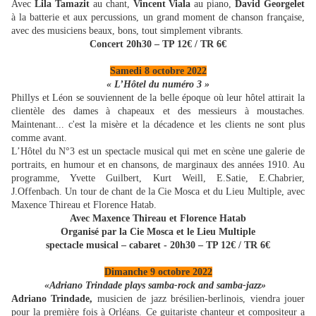
Avec
Lila Tamazit
au chant,
Vincent Viala
au piano,
David Georgelet
à la batterie et aux percussions, un grand moment de chanson française,
avec des musiciens beaux, bons, tout simplement vibrants.
Concert
20h30 – TP 12€ / TR 6€
Samedi 8 octobre 2022
« L’Hôtel du numéro 3 »
Phillys et Léon se souviennent de la belle époque où leur hôtel attirait la
clientèle des dames à chapeaux et des messieurs à moustaches.
Maintenant... c'est la misère et la décadence et les clients ne sont plus
comme avant.
L’Hôtel du N°3 est un spectacle musical qui met en scène une galerie de
portraits, en humour et en chansons, de marginaux des années 1910. Au
programme, Yvette Guilbert, Kurt Weill, E.Satie, E.Chabrier,
J.Offenbach. Un tour de chant de la Cie Mosca et du Lieu Multiple, avec
Maxence Thireau et Florence Hatab.
Avec Maxence Thireau et Florence Hatab
Organisé par la Cie Mosca et le Lieu Multiple
spectacle musical – cabaret
- 20h30 – TP 12€ / TR 6€
Dimanche 9 octobre 2022
«Adriano Trindade plays samba-rock and samba-jazz»
Adriano Trindade,
musicien de jazz brésilien-berlinois, viendra jouer
pour la première fois à Orléans. Ce guitariste chanteur et compositeur a