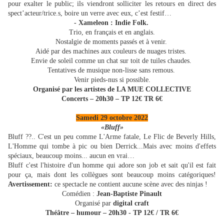
pour exalter le public; ils viendront solliciter les retours en direct des
spect’acteur/trice.s, boire un verre avec eux, c’est festif…
- Xameleon :
Indie Folk.
Trio, en français et en anglais.
Nostalgie de moments passés et à venir.
Aidé par des machines aux couleurs de nuages tristes.
Envie de soleil comme un chat sur toit de tuiles chaudes.
Tentatives de musique non-lisse sans remous.
Venir pieds-nus si possible.
Organisé par les artistes de LA MUE COLLECTIVE
Concerts – 20h30 – TP 12€ TR 6€
Samedi 29 octobre 2022
«Bluff»
Bluff ??.. C'est un peu comme L'Arme fatale, Le Flic de Beverly Hills,
L'Homme qui tombe à pic ou bien Derrick...Mais avec moins d'effets
spéciaux, beaucoup moins... aucun en vrai…
Bluff c'est l'histoire d'un homme qui adore son job et sait qu'il est fait
pour ça, mais dont les collègues sont beaucoup moins catégoriques!
Avertissement:
ce spectacle ne contient aucune scène avec des ninjas !
Comédien :
Jean-Baptiste Pinault
Organisé par
digital craft
Théâtre – humour – 20h30 - TP 12€ / TR 6€