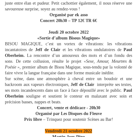
juste entre élan et pudeur. Petit cachottier également, il nous réserve une
savoureuse surprise, soyez au rendez-vous !
Organisé par ek asso
Concert 20h30 – TP 12€ TR 6€
Jeudi 20 octobre 2022
«Sortie d’album Bisous Magique»
BISOU MAGIQUE, c’est un vortex de vibrations: les vibrations
incantatoires de
Jeff de Clair
et les vibrations ondulatoires de
Paul
Oberheim.
La rencontre d’un amoureux des mots et d’un fondu des
sons. De cette collusion, résulte le projet
«Sexe, Amour, Meurtres &
Poésie »,
premier album de Bisou Magique, sous-tendu par la volonté de
faire vivre la langue française dans une forme musicale inédite.
Sur scène, dans une atmosphère à cheval entre un boudoir et une
backroom aux vapeurs électroniques,
Jeff de Clair
interprète ses textes,
ses mots incandescents dans un face à face dépouillé avec le public.
Paul
Oberheim
souligne et soutient le conteur en malaxant avec soin et
précision basses, nappes et beats.
Concert, vente et dédicace - 20h30
Organisé par Les Disques du Fleuve
Prix libre
– Trinquez pour soutenir Scènes au Bar!
Vendredi 21 octobre 2022
Martin Joey Dine