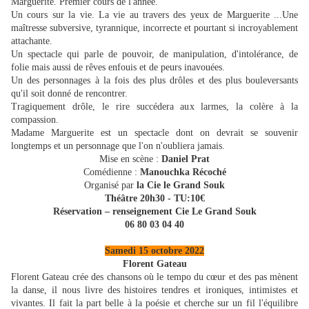
Marguerite. Premier cours de l'année.
Un cours sur la vie. La vie au travers des yeux de Marguerite ...Une
maîtresse subversive, tyrannique, incorrecte et pourtant si incroyablement
attachante.
Un spectacle qui parle de pouvoir, de manipulation, d'intolérance, de
folie mais aussi de rêves enfouis et de peurs inavouées.
Un des personnages à la fois des plus drôles et des plus bouleversants
qu'il soit donné de rencontrer.
Tragiquement drôle, le rire succédera aux larmes, la colère à la
compassion.
Madame Marguerite est un spectacle dont on devrait se souvenir
longtemps et un personnage que l'on n'oubliera jamais.
Mise en scène :
Daniel Prat
Comédienne :
Manouchka Récoché
Organisé par
la Cie le Grand Souk
Théâtre 20h30 - TU:10€
Réservation – renseignement Cie Le Grand Souk
06 80 03 04 40
Samedi 15 octobre 2022
Florent Gateau
Florent Gateau crée des chansons où le tempo du cœur et des pas mènent
la danse, il nous livre des histoires tendres et ironiques, intimistes et
vivantes. Il fait la part belle à la poésie et cherche sur un fil l'équilibre