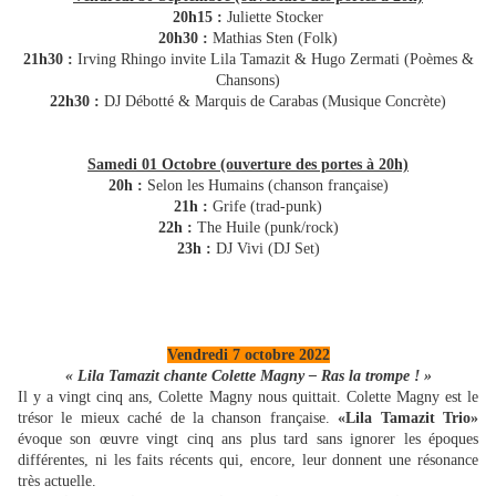
20h15 :
Juliette Stocker
20h30 :
Mathias Sten (Folk)
21h30 :
Irving Rhingo invite Lila Tamazit & Hugo Zermati (Poèmes &
Chansons)
22h30 :
DJ Débotté & Marquis de Carabas (Musique Concrète)
Samedi 01 Octobre (ouverture des portes à 20h)
20h :
Selon les Humains (chanson française)
21h :
Grife (trad-punk)
22h :
The Huile (punk/rock)
23h :
DJ Vivi (DJ Set)
Vendredi 7 octobre 2022
« Lila Tamazit chante Colette Magny – Ras la trompe ! »
Il y a vingt cinq ans, Colette Magny nous quittait. Colette Magny est le
trésor le mieux caché de la chanson française.
«Lila Tamazit Trio»
évoque son œuvre vingt cinq ans plus tard sans ignorer les époques
différentes, ni les faits récents qui, encore, leur donnent une résonance
très actuelle.