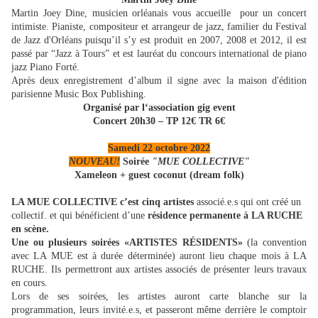
Martin Joey Dine, musicien orléanais vous accueille pour un concert
intimiste. Pianiste, compositeur et arrangeur de jazz, familier du Festival
de Jazz d'Orléans puisqu’il s’y est produit en 2007, 2008 et 2012, il est
passé par “Jazz à Tours” et est lauréat du concours international de piano
jazz Piano Forté.
Après deux enregistrement d’album il signe avec la maison d'édition
parisienne Music Box Publishing.
Organisé par l‘association gig event
Concert 20h30 – TP 12€ TR 6€
Samedi 22 octobre 2022
NOUVEAU!
Soirée
"MUE COLLECTIVE"
Xameleon + guest coconut (dream folk)
LA MUE COLLECTIVE c’est cinq artistes
associé.e.s qui ont créé un
collectif. et qui bénéficient d’une
résidence permanente à LA RUCHE
en scène.
Une ou plusieurs soirées «ARTISTES RÉSIDENTS»
(la convention
avec LA MUE est à durée déterminée) auront lieu chaque mois à LA
RUCHE. Ils permettront aux artistes associés de présenter leurs travaux
en cours.
Lors de ses soirées, les artistes auront carte blanche sur la
programmation, leurs invité.e.s, et passeront même derrière le comptoir