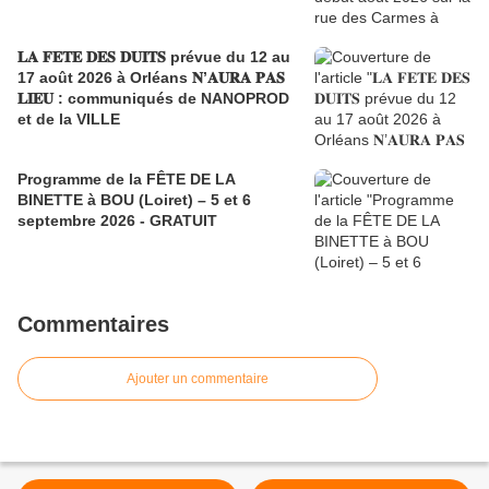
𝐋𝐀 𝐅𝐄𝐓𝐄 𝐃𝐄𝐒 𝐃𝐔𝐈𝐓𝐒 prévue du 12 au
17 août 2026 à Orléans 𝐍’𝐀𝐔𝐑𝐀 𝐏𝐀𝐒
𝐋𝐈𝐄𝐔 : communiqués de NANOPROD
et de la VILLE
Programme de la FÊTE DE LA
BINETTE à BOU (Loiret) – 5 et 6
septembre 2026 - GRATUIT
Commentaires
Ajouter un commentaire