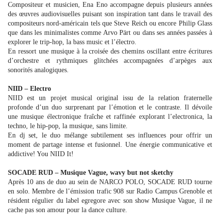
Compositeur et musicien, Ena Eno accompagne depuis plusieurs années
des œuvres audiovisuelles puisant son inspiration tant dans le travail des
compositeurs nord-américain tels que Steve Reich ou encore Philip Glass
que dans les minimalistes comme Arvo Pärt ou dans ses années passées à
explorer le trip-hop, la bass music et l’électro.
En ressort une musique à la croisée des chemins oscillant entre écritures
d’orchestre et rythmiques glitchées accompagnées d’arpèges aux
sonorités analogiques.
NIID – Electro
NIID est un projet musical original issu de la relation fraternelle
profonde d’un duo surprenant par l’émotion et le contraste. Il dévoile
une musique électronique fraîche et raffinée explorant l’electronica, la
techno, le hip-pop, la musique, sans limite.
En dj set, le duo mélange subtilement ses influences pour offrir un
moment de partage intense et fusionnel. Une énergie communicative et
addictive! You NIID It!
SOCADE RUD – Musique Vague, wavy but not sketchy
Après 10 ans de duo au sein de NARCO POLO, SOCADE RUD tourne
en solo. Membre de l’émission trafic 908 sur Radio Campus Grenoble et
résident régulier du label egregore avec son show Musique Vague, il ne
cache pas son amour pour la dance culture.