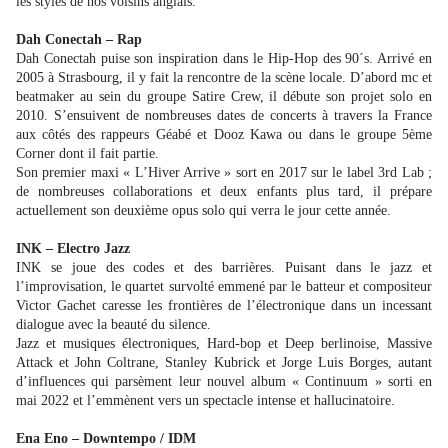
les styles de nos voisins anglais.
Dah Conectah – Rap
Dah Conectah puise son inspiration dans le Hip-Hop des 90´s. Arrivé en
2005 à Strasbourg, il y fait la rencontre de la scène locale. D’abord mc et
beatmaker au sein du groupe Satire Crew, il débute son projet solo en
2010. S’ensuivent de nombreuses dates de concerts à travers la France
aux côtés des rappeurs Géabé et Dooz Kawa ou dans le groupe 5ème
Corner dont il fait partie.
Son premier maxi « L’Hiver Arrive » sort en 2017 sur le label 3rd Lab ;
de nombreuses collaborations et deux enfants plus tard, il prépare
actuellement son deuxième opus solo qui verra le jour cette année.
INK – Electro Jazz
INK se joue des codes et des barrières. Puisant dans le jazz et
l’improvisation, le quartet survolté emmené par le batteur et compositeur
Victor Gachet caresse les frontières de l’électronique dans un incessant
dialogue avec la beauté du silence.
Jazz et musiques électroniques, Hard-bop et Deep berlinoise, Massive
Attack et John Coltrane, Stanley Kubrick et Jorge Luis Borges, autant
d’influences qui parsèment leur nouvel album « Continuum » sorti en
mai 2022 et l’emmènent vers un spectacle intense et hallucinatoire.
Ena Eno – Downtempo / IDM