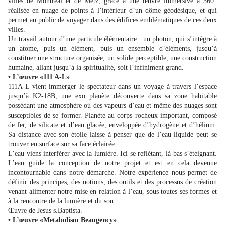
villes de Montréal et de Metz, grâce à une œuvre immersive à 360°
réalisée en nuage de points à l’intérieur d’un dôme géodésique, et qui
permet au public de voyager dans des édifices emblématiques de ces deux
villes.
Un travail autour d’une particule élémentaire : un photon, qui s’intègre à
un atome, puis un élément, puis un ensemble d’éléments, jusqu’à
constituer une structure organisée, un solide perceptible, une construction
humaine, allant jusqu’à la spiritualité, soit l’infiniment grand.
• L’œuvre «111 A-L»
111A-L vient immerger le spectateur dans un voyage à travers l’espace
jusqu’à K2-18B, une exo planète découverte dans sa zone habitable
possédant une atmosphère où des vapeurs d’eau et même des nuages sont
susceptibles de se former. Planète au corps rocheux important, composé
de fer, de silicate et d’eau glacée, enveloppée d’hydrogène et d’hélium.
Sa distance avec son étoile laisse à penser que de l’eau liquide peut se
trouver en surface sur sa face éclairée.
L’eau viens interférer avec la lumière. Ici se reflétant, là-bas s’éteignant.
L’eau guide la conception de notre projet et est en cela devenue
incontournable dans notre démarche. Notre expérience nous permet de
définir des principes, des notions, des outils et des processus de création
venant alimenter notre mise en relation à l’eau, sous toutes ses formes et
à la rencontre de la lumière et du son.
Œuvre de Jesus s.Baptista.
• L’œuvre «Metabolism Beaugency»