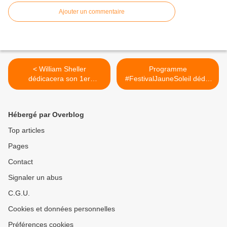
Ajouter un commentaire
< William Sheller​
Programme
dédicacera son 1er
#FestivalJauneSoleil dédié
ouvrage, à...
aux... >
Hébergé par Overblog
Top articles
Pages
Contact
Signaler un abus
C.G.U.
Cookies et données personnelles
Préférences cookies