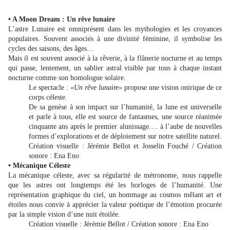
• A Moon Dream : Un rêve lunaire
L’astre Lunaire est omniprésent dans les mythologies et les croyances
populaires. Souvent associés à une divinité féminine, il symbolise les
cycles des saisons, des âges…
Mais il est souvent associé à la rêverie, à la flânerie nocturne et au temps
qui passe, lentement, un sablier astral visible par tous à chaque instant
nocturne comme son homologue solaire.
Le spectacle :
«Un rêve lunaire»
propose une vision onirique de ce
corps céleste.
De sa genèse à son impact sur l’humanité, la lune est universelle
et parle à tous, elle est source de fantasmes, une source réanimée
cinquante ans après le premier alunissage…. à l’aube de nouvelles
formes d’explorations et de déploiement sur notre satellite naturel.
Création visuelle : Jérémie Bellot et Josselin Fouché / Création
sonore : Ena Eno
• Mécanique Céleste
La mécanique céleste, avec sa régularité de métronome, nous rappelle
que les astres ont longtemps été les horloges de l’humanité. Une
représentation graphique du ciel, un hommage au cosmos mêlant art et
étoiles nous convie à apprécier la valeur poétique de l’émotion procurée
par la simple vision d’une nuit étoilée.
Création visuelle : Jérémie Bellot / Création sonore : Ena Eno