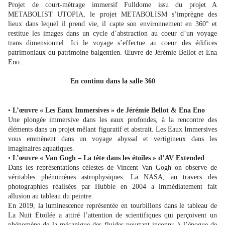
Projet de court-métrage immersif Fulldome issu du projet A
METABOLIST UTOPIA, le projet METABOLISM s’imprègne des
lieux dans lequel il prend vie, il capte son environnement en 360° et
restitue les images dans un cycle d’abstraction au coeur d’un voyage
trans dimensionnel. Ici le voyage s’effectue au coeur des édifices
patrimoniaux du patrimoine balgentien. Œuvre de Jérémie Bellot et Ena
Eno.
En continu dans la salle 360
•
L’œuvre « Les Eaux Immersives » de Jérémie Bellot & Ena Eno
Une plongée immersive dans les eaux profondes, à la rencontre des
éléments dans un projet mêlant figuratif et abstrait. Les Eaux Immersives
vous emmènent dans un voyage abyssal et vertigineux dans les
imaginaires aquatiques.
•
L’œuvre « Van Gogh – La tête dans les étoiles » d’AV Extended
Dans les représentations célestes de Vincent Van Gogh on observe de
véritables phénomènes astrophysiques. La NASA, au travers des
photographies réalisées par Hubble en 2004 a immédiatement fait
allusion au tableau du peintre.
En 2019, la luminescence représentée en tourbillons dans le tableau de
La Nuit Etoilée a attiré l’attention de scientifiques qui perçoivent un
phénomène de la mécanique des fluides pourtant inconnu à l’époque de