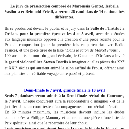
Le jury de présélection composé de Maroussia Gentet, Isabella
Vasilotta et Reinhold Friedl, a retenu 26 candidats de 14 nationalités
différentes.
Ils se produiront devant le public et le jury dans la
Salle de l’Institut à
Orléans pour la première épreuve les 4 et 5 avril,
avec deux études
aux langages musicaux opposés ; la création d’une pièce récente pour le
Prix de composition (pour la première fois en partenariat avec Radio
France), et une pièce tirée de la liste
"Dans le salon de Marcel Proust".
100 ans après la mort du grand écrivain, le Concours d’Orléans a invité
e
le grand violoncelliste Steven Isserlis
à imaginer quelles pièces des XX
e
et XXI
siècles qui auraient animé le salon raffiné de Proust, offrant ainsi
aux pianistes un véritable voyage entre passé et présent.
Demi-finale le 7 avril, grande finale le 10 avril
Seuls 7 pianistes seront admis à la Demi-finale récital du Concours,
le 7 avril.
Chaque concurrent aura la responsabilité d’imaginer - et de le
justifier dans un court texte d’accompagnement - un récital thématique.
En 60 minutes maximum, les musiciens devront inclure les études
commandées à Philippe Manoury et au moins une pièce d’une liste de
Prix spéciaux, ainsi que le répertoire de leur choix.
Trois musiciens se produiront lors de la grande Finale le 10 avril au