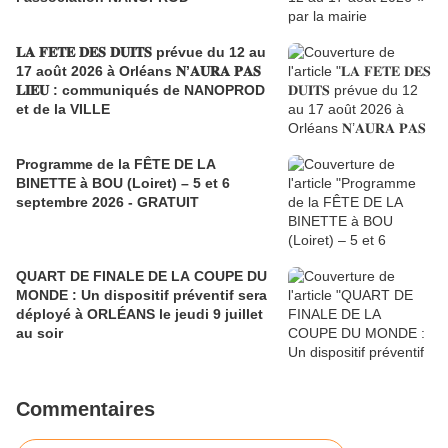
𝐋𝐀 𝐅𝐄𝐓𝐄 𝐃𝐄𝐒 𝐃𝐔𝐈𝐓𝐒 prévue du 12 au
17 août 2026 à Orléans 𝐍’𝐀𝐔𝐑𝐀 𝐏𝐀𝐒
𝐋𝐈𝐄𝐔 : communiqués de NANOPROD
et de la VILLE
Programme de la FÊTE DE LA
BINETTE à BOU (Loiret) – 5 et 6
septembre 2026 - GRATUIT
QUART DE FINALE DE LA COUPE DU
MONDE : Un dispositif préventif sera
déployé à ORLÉANS le jeudi 9 juillet
au soir
Commentaires