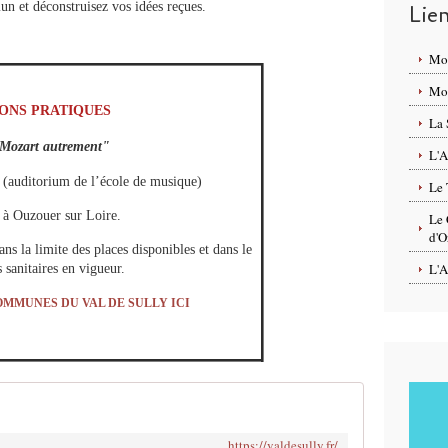
n et déconstruisez vos idées reçues.
Lie
Mo
Mon
ONS PRATIQUES
La 
Mozart autrement"
L'A
 (auditorium de l’école de musique)
Le 
 à Ouzouer sur Loire.
Le 
d'O
ans la limite des places disponibles et dans le
L'A
s sanitaires en vigueur.
MMUNES DU VAL DE SULLY ICI
https://valdesully.fr/