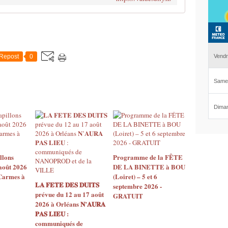
Repost
0
llons
Programme de la FÊTE
août 2026
DE LA BINETTE à BOU
 Carmes à
(Loiret) – 5 et 6
𝐋𝐀 𝐅𝐄𝐓𝐄 𝐃𝐄𝐒 𝐃𝐔𝐈𝐓𝐒
septembre 2026 -
prévue du 12 au 17 août
GRATUIT
2026 à Orléans 𝐍’𝐀𝐔𝐑𝐀
𝐏𝐀𝐒 𝐋𝐈𝐄𝐔 :
communiqués de