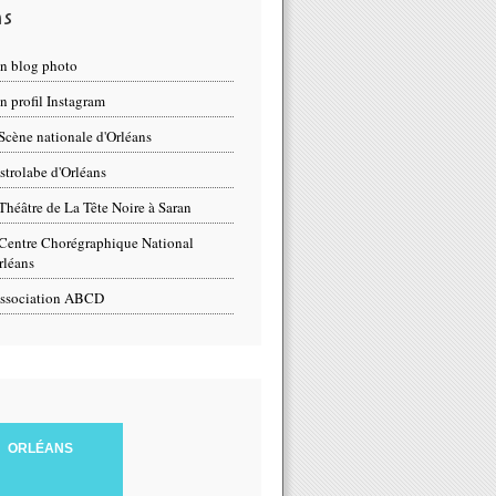
ns
n blog photo
 profil Instagram
Scène nationale d'Orléans
strolabe d'Orléans
Théâtre de La Tête Noire à Saran
Centre Chorégraphique National
rléans
ssociation ABCD