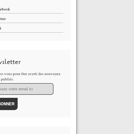
cebook
tter
S
sletter
z-vous pour être averti des nouveaux
s publiés.