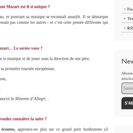
oi Mozart est-il si unique ?
Fa
au, et pourtant sa musique se reconnaît aussitôt. Il se démarque
Twi
nsait pas comme les autres - et c’est cette pensée différente qui
RS
zart... Le saviez-vous ?
e la musique et de jouer sous la direction de son père,
New
se sa première tournée européenne,
Abonne
article
ons,
Email
,
nscrit le
Miserere d’Allegri…
voulez connaître la suite ?
 écoutes,
apprenez-en plus sur ce grand petit bonhomme (il