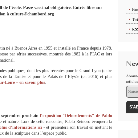
l de l’école. Passe vaccinal obligatoire. Entrée libre sur
Fa
tion à culture@chambord.org
Twi
RS
ntin né à Buenos Aires en 1955 et installé en France depuis 1978.
resse par séries successives, montrée dès 1982 à la FIAC et lors
national.
New
es publiques, dont les plus récentes pour le Grand Lyon (entre
Abonne
es de la Tamise et pour le Palais de l’Elysée (en 2016) et plus
article
-Loire – en savoir plus
.
Email
4 septembre prochain
l’exposition "Débordements" de Pablo
re et nature. Lors de cette rencontre, Pablo Reinoso évoquera la
plus d’informations ici
-
et présentera son travail en mettant le
ux de la sculpture dans l’espace public.