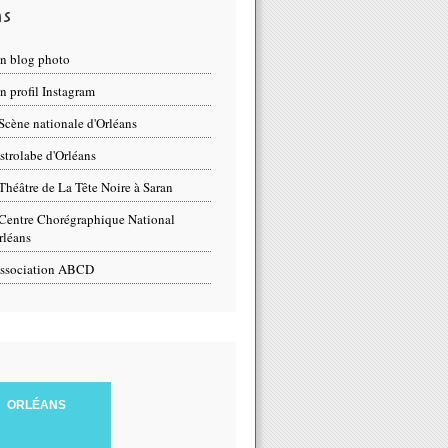
ns
n blog photo
 profil Instagram
Scène nationale d'Orléans
strolabe d'Orléans
Théâtre de La Tête Noire à Saran
Centre Chorégraphique National
rléans
ssociation ABCD