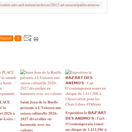
centre-arts-and-nature/archives/2012-art-season/pablo-reinoso
Repost
0
 PLACE
Saint Jean de la Ruelle
 le
présente à L’Unisson une
Exposition le 𝗕𝗔𝗭'𝗔𝗥𝗧
let 2026 à
saison culturelle 2026-
𝗗𝗘𝗦 𝗔𝗡𝗜𝗠𝗢'𝗦 : l’art
ur-Loire :
2027 diversifiée en
O’contemporain remet
harmonie avec ses
un chèque de 1.411,50€ à
valeurs