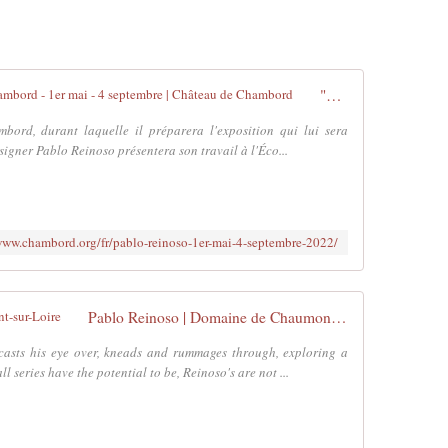
"Débordements". Pablo Reinoso à Chambord - 1er mai - 4 septembre | Château de Chambord
ord, durant laquelle il préparera l'exposition qui lui sera
signer Pablo Reinoso présentera son travail à l'Éco...
www.chambord.org/fr/pablo-reinoso-1er-mai-4-septembre-2022/
Pablo Reinoso | Domaine de Chaumont-sur-Loire
 casts his eye over, kneads and rummages through, exploring a
ll series have the potential to be, Reinoso's are not ...