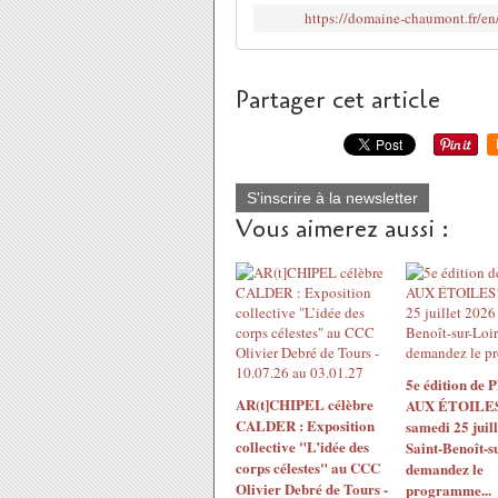
https://domaine-chaumont.fr/en/
Partager cet article
S'inscrire à la newsletter
Vous aimerez aussi :
5e édition de
AR(t]CHIPEL célèbre
AUX ÉTOILES!
CALDER : Exposition
samedi 25 juil
collective "L’idée des
Saint-Benoît-s
corps célestes" au CCC
demandez le
Olivier Debré de Tours -
programme...