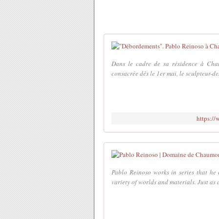
Dans le cadre de sa résidence à Chamb
consacrée dès le 1er mai, le sculpteur-de
https://
Pablo Reinoso works in series that he
variety of worlds and materials. Just as a