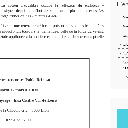
Lie
La notion d’équilibre occupe la réflexion du sculpteur –
designer depuis le début de son travail plastique (séries
Les
Respirantes
ou
Les Paysages d’eau
).
Mo
Mon
Livrant une œuvre protéiforme puisant dans toutes les matières
iste approfondit toujours la même idée: celle de la force du vivant,
La 
égétale appliquée à la matière et une mise en forme conceptuelle
L'A
Le 
Le 
d'O
L'A
nce-rencontre Pablo Reinoso
Mardi 15 mars à 11h30
ysage - Insa Centre Val-de-Loire
e la Chocolaterie, 41000 Blois
02 54 78 37 00