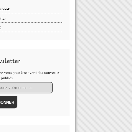
cebook
tter
S
sletter
z-vous pour être averti des nouveaux
s publiés.