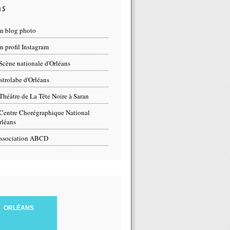
ns
n blog photo
 profil Instagram
Scène nationale d'Orléans
strolabe d'Orléans
Théâtre de La Tête Noire à Saran
Centre Chorégraphique National
rléans
ssociation ABCD