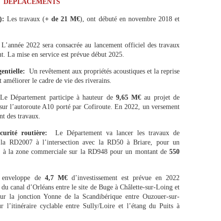
DÉPLACEMENTS
0):
Les travaux (
+ de 21 M€
), ont débuté en novembre 2018 et
L’année 2022 sera consacrée au lancement officiel des travaux
t. La mise en service est prévue début 2025.
entielle:
Un revêtement aux propriétés acoustiques et la reprise
t améliorer le cadre de vie des riverains.
:
Le Département participe à hauteur de
9,65 M€
au projet de
sur l’autoroute A10 porté par Cofiroute. En 2022, un versement
nt des travaux.
urité routière:
Le Département va lancer les travaux de
ur la RD2007 à l’intersection avec la RD50 à Briare, pour un
cès à la zone commerciale sur la RD948 pour un montant de
550
 enveloppe de
4,7 M€
d’investissement est prévue en 2022
g du canal d’Orléans entre le site de Buge à Châlette-sur-Loing et
ur la jonction Yonne de la Scandibérique entre Ouzouer-sur-
r l’itinéraire cyclable entre Sully/Loire et l’étang du Puits à