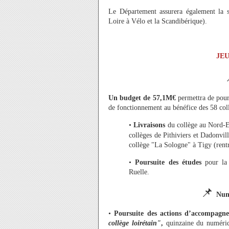
Le Département assurera également la sur
Loire à Vélo et la Scandibérique).
JE
Un budget de 57,1M€
permettra de pour
de fonctionnement au bénéfice des 58 col
•
Livraisons
du collège au Nord
-
E
collèges de Pithiviers et Dadonvill
collège "La Sologne" à Tigy (rent
•
Poursuite des études
pour la
Ruelle.
📌
Numé
•
Poursuite des actions d’accompag
collège loirétain"
,
quinzaine du numéri