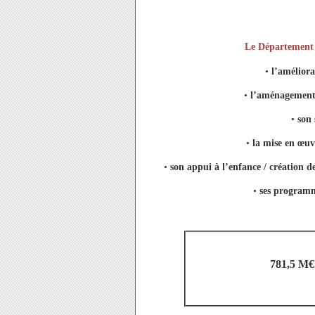
Le Département
•
l’améliora
•
l’aménagement e
•
son 
•
la mise en œu
•
son appui à l’enfance / création 
•
ses programme
781,5 M€.