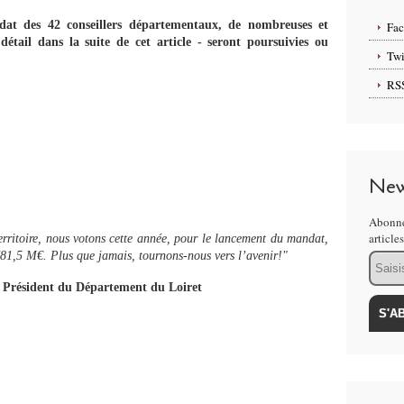
at des 42 conseillers départementaux,
de nombreuses et
Fa
détail dans la suite de cet article - seront poursuivies ou
Twi
RS
New
Abonne
article
territoire, nous votons cette année, pour le lancement du mandat,
781,5 M€. Plus que jamais, tournons-nous vers l’avenir!"
Email
résident du Département du Loiret