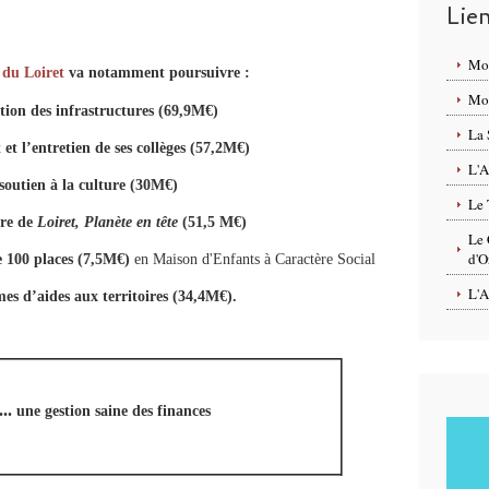
Lie
Mo
 du Loiret
va notamment poursuivre :
Mon
tion des infrastructures (69,9M€)
La 
t l’entretien de ses collèges (57,2M€)
L'A
soutien à la culture (30M€)
Le 
vre de
Loiret, Planète en tête
(51,5 M€)
Le 
d'O
de 100 places (7,5M€)
en Maison d'Enfants à Caractère Social
L'A
s d’aides aux territoires (34,4M€).
..
une gestion saine des finances