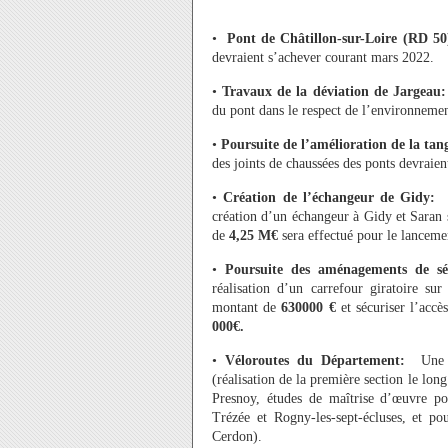
•
Pont de Châtillon-sur-Loire (RD 5
devraient s’achever courant mars 2022.
•
Travaux de la déviation de Jargeau:
du pont dans le respect de l’environnemen
•
Poursuite de l’amélioration de la tang
des joints de chaussées des ponts devraien
•
Création de l’échangeur de Gidy
création d’un échangeur à Gidy et Saran 
de
4,25 M€
sera effectué pour le lanceme
•
Poursuite des aménagements de séc
réalisation d’un carrefour giratoire s
montant de
630000 €
et sécuriser l’ac
000€.
•
Véloroutes du Département:
Une
(réalisation de la première section le lon
Presnoy, études de maîtrise d’œuvre po
Trézée et Rogny-les-sept-écluses, et pou
Cerdon).