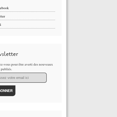
cebook
tter
S
sletter
z-vous pour être averti des nouveaux
s publiés.