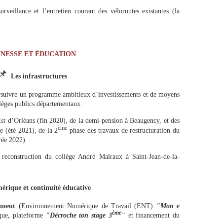
veillance et l’entretien courant des véloroutes existantes (la
UNESSE ET ÉDUCATION
📌
Les infrastructures
suivre un programme ambitieux d’investissements et de moyens
lèges publics départementaux.
st d’Orléans (fin 2020), de la demi-pension à Beaugency, et des
ème
e (été 2021), de la 2
phase des travaux de restructuration du
rée 2022).
 reconstruction du collège André Malraux à Saint-Jean-de-la-
rique et continuité éducative
nement
(Environnement Numérique de Travail (ENT)
"Mon e
ème
que, plateforme
"Décroche ton stage 3
"
et financement du