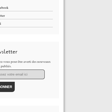
cebook
tter
S
sletter
z-vous pour être averti des nouveaux
s publiés.