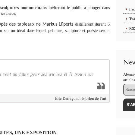
t sculptures monumentales
inviteront le public à plonger dans
Fa
 de héros.
Twi
pés des tableaux de Markus Lüpertz
distilleront durant 6
RS
n sur un idéal dans lequel peinture, sculpture et poésie seront
New
i veut un futur pour ses œuvres et le trouve en
Abonne
article
Email
Eric Darragon, historien de l’art
SITES, UNE EXPOSITION