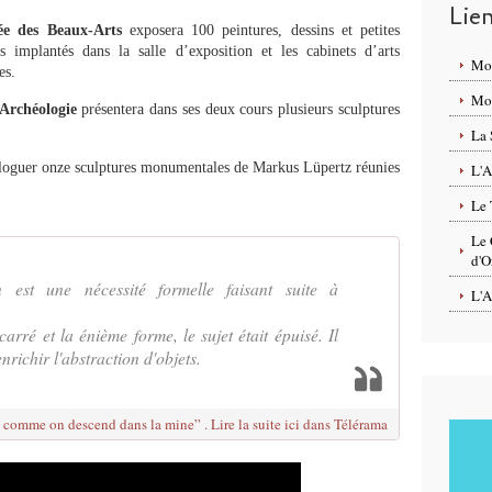
Lie
e des Beaux-Arts
exposera 100 peintures, dessins et petites
es implantés dans la salle d’exposition et les cabinets d’arts
Mo
es.
Mon
Archéologie
présentera dans ses deux cours plusieurs sculptures
La 
aloguer onze sculptures monumentales de Markus Lüpertz réunies
L'A
Le 
Le 
d'O
 est une nécessité formelle faisant suite à
L'A
arré et la énième forme, le sujet était épuisé. Il
nrichir l'abstraction d'objets.
e comme on descend dans la mine” . Lire la suite ici dans Télérama