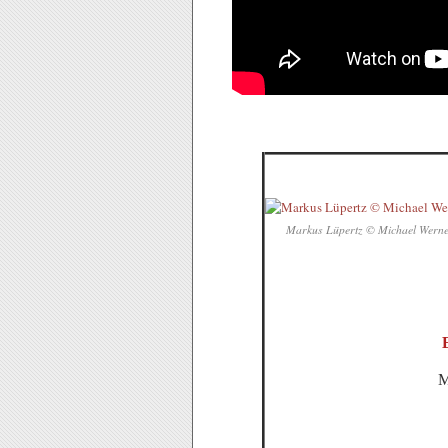
Markus Lüpertz © Michael Werne
M