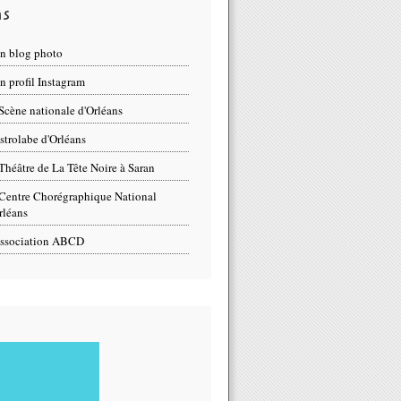
ns
n blog photo
 profil Instagram
Scène nationale d'Orléans
strolabe d'Orléans
Théâtre de La Tête Noire à Saran
Centre Chorégraphique National
rléans
ssociation ABCD