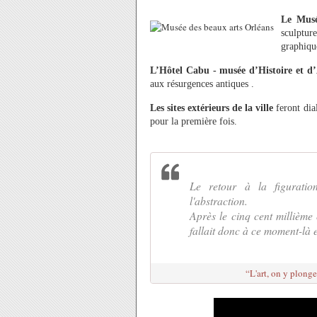
Le Musé
sculptur
graphiqu
L’Hôtel Cabu - musée d’Histoire et d’
aux résurgences antiques .
Les sites extérieurs de la ville
feront di
pour la première fois.
Le retour à la figuration
l'abstraction.
Après le cinq cent millième c
fallait donc à ce moment-là e
“L'art, on y plong