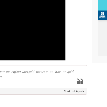
fait un enfant lorsqu'il traverse un bois et qu'il
t.
Markus Lüpertz