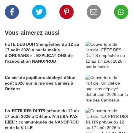
Vous aimerez aussi
FÊTE DES DUITS empêchée du 12 au
17 août 2026 « par la mairie
d’ORLEANS » : EXPLICATIONS de
l’association NANOPROD
Un ciel de papillons déployé début
août 2026 sur la rue des Carmes à
Orléans
𝐋𝐀 𝐅𝐄𝐓𝐄 𝐃𝐄𝐒 𝐃𝐔𝐈𝐓𝐒 prévue du 12 au
17 août 2026 à Orléans 𝐍’𝐀𝐔𝐑𝐀 𝐏𝐀𝐒
𝐋𝐈𝐄𝐔 : communiqués de NANOPROD
et de la VILLE