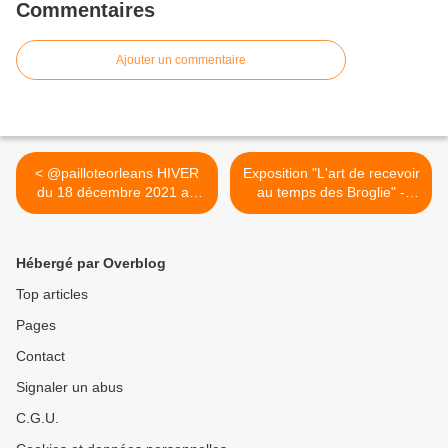
Commentaires
Ajouter un commentaire
< @pailloteorleans HIVER
Exposition "L'art de recevoir
du 18 décembre 2021 au
au temps des Broglie" -
2...
Château de Chaumont-sur-
Loire jusqu’ au 31
décembre 2021 >
Hébergé par Overblog
Top articles
Pages
Contact
Signaler un abus
C.G.U.