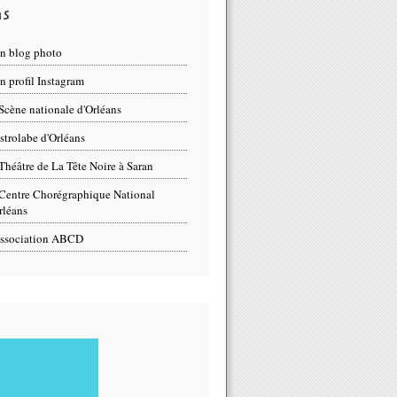
ns
n blog photo
 profil Instagram
Scène nationale d'Orléans
strolabe d'Orléans
Théâtre de La Tête Noire à Saran
Centre Chorégraphique National
rléans
ssociation ABCD