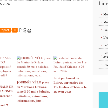
Lie
S 2024.
Mo
Mon
La 
Repost
0
L'A
Le 
Le 
d'O
L'A
Le département du
JOURNÉE VÉLO place
Loiret, partenaire des
INALE DE
du Martroi à Orléans,
11e Foulées d’Orléans le
U MONDE
samedi 30 mai : balades,
26 avril 2026
 préventif
initiations, animations,
informations, jeux…
eudi 9