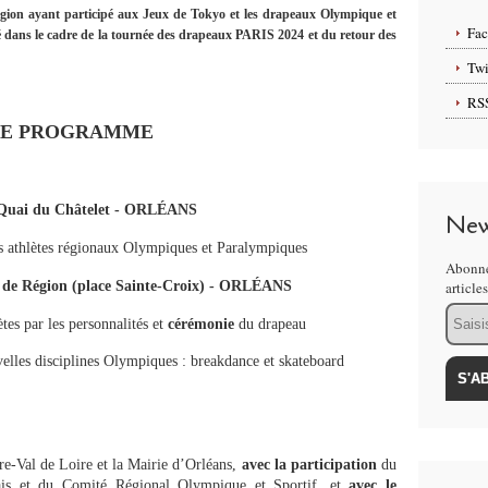
la région ayant participé aux Jeux de Tokyo et les drapeaux Olympique et
Fa
é dans le cadre de la tournée des drapeaux PARIS 2024 et du retour des
Twi
RS
LE PROGRAMME
 Quai du Châtelet - ORLÉANS
New
s athlètes régionaux Olympiques et Paralympiques
Abonne
l de Région (place Sainte-Croix) - ORLÉANS
article
Email
tes par les personnalités et
cérémonie
du drapeau
lles disciplines Olympiques : breakdance et skateboard
re-Val de Loire et la Mairie d’Orléans,
avec la participation
du
ais et du Comité Régional Olympique et Sportif, et
avec le