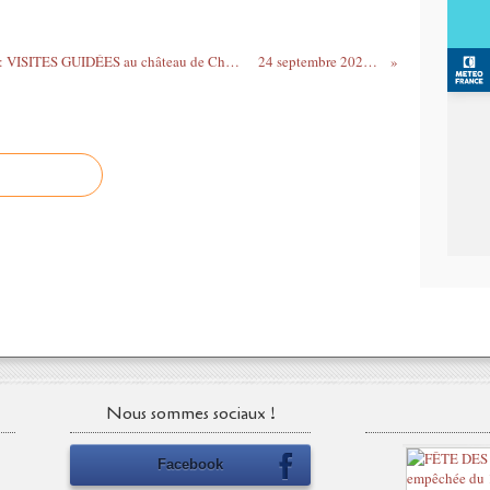
Exposition Arborescences, Lydie Arickx : VISITES GUIDÉES au château de Chambord en présence de l’artiste lors des Journées européennes du patrimoine + les 3 et 17 octobre
24 septembre 2021 félicitez les athlètes ayant...
Nous sommes sociaux !
Facebook