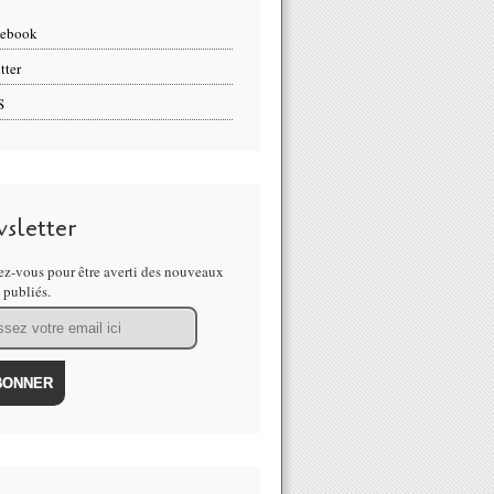
cebook
tter
S
sletter
z-vous pour être averti des nouveaux
s publiés.