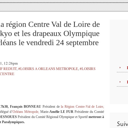
 la région Centre Val de Loire de
okyo et les drapeaux Olympique
léans le vendredi 24 septembre
21, 12:26pm
IF REDUIT
,
#LOISIRS A ORLEANS METROPOLE
,
#LOISIRS
 CENTRE
e 17h30, François BONNEAU
Président de
la Région Centre-Val de Loire,
élégué d
’Orléans Métropole,
Marie-
Amélie LE FUR
Présidente du Comité
s DESNOUES
Président du Comité Régional Olympique et Sportif
mettront à
Sui
et Paralympiques.