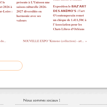
 le
présente à L’Unisson une
Exposition le 𝗕𝗔𝗭'𝗔𝗥𝗧
let 2026 à
saison culturelle 2026-
𝗗𝗘𝗦 𝗔𝗡𝗜𝗠𝗢'𝗦 : l’art
ur-Loire :
2027 diversifiée en
O’contemporain remet
harmonie avec ses
un chèque de 1.411,50€ à
valeurs
l'Association pour les
Chats Libres d'Orléans
du...
NOUVELLE EXPO "Kimono (collection) - art...
Nous sommes sociaux !