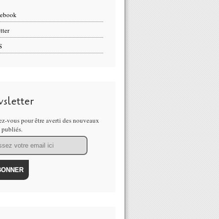
cebook
tter
S
sletter
z-vous pour être averti des nouveaux
s publiés.