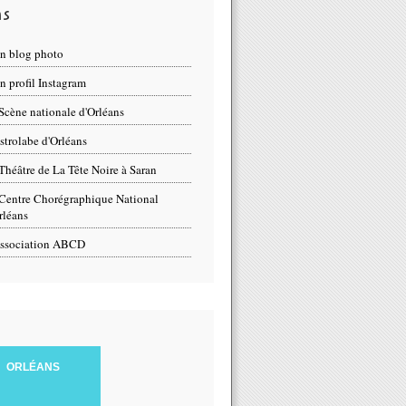
ns
n blog photo
 profil Instagram
Scène nationale d'Orléans
strolabe d'Orléans
Théâtre de La Tête Noire à Saran
Centre Chorégraphique National
rléans
ssociation ABCD