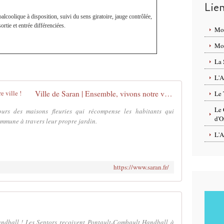
Lie
lcoolique à disposition, suivi du sens giratoire, jauge contrôlée,
sortie et entrée différenciées.
Mo
Mon
La 
L'A
Ville de Saran | Ensemble, vivons notre ville !
Le 
Le 
urs des maisons fleuries qui récompense les habitants qui
d'O
ommune à travers leur propre jardin.
L'A
https://www.saran.fr/
ndball ! Les Septors reçoivent Pontault-Combault Handball à