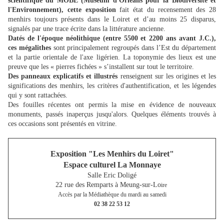
scientifique du MOBE (Muséum d'Orléans pour la Biodiversité et
l'Environnement), cette exposition
fait état du recensement des 28
menhirs toujours présents dans le Loiret et d’au moins 25 disparus,
signalés par une trace écrite dans la littérature ancienne.
Datés de l'époque néolithique (entre 5500 et 2200 ans avant J.C.),
ces mégalithes
sont principalement regroupés dans l’Est du département
et la partie orientale de l'axe ligérien. La toponymie des lieux est une
preuve que les « pierres fichées » s’installent sur tout le territoire.
Des panneaux explicatifs et illustrés
renseignent sur les origines et les
significations des menhirs, les critères d'authentification, et les légendes
qui y sont rattachées.
Des fouilles récentes ont permis la mise en évidence de nouveaux
monuments, passés inaperçus jusqu'alors. Quelques éléments trouvés à
ces occasions sont présentés en vitrine.
Exposition "Les Menhirs du Loiret"
Espace culturel La Monnaye
Salle Eric Doligé
22 rue des Remparts à Meung-sur-Lo
ire
Accès par la Médiathèque du mardi au samedi
02 38 22 53 12