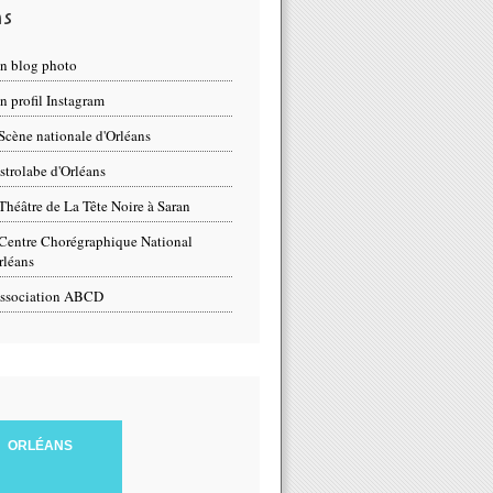
ns
n blog photo
 profil Instagram
Scène nationale d'Orléans
strolabe d'Orléans
Théâtre de La Tête Noire à Saran
Centre Chorégraphique National
rléans
ssociation ABCD