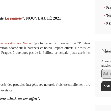
Fa
Twi
de
La paillote"
,
NOUVEAUTÉ 2021
RS
rléanais Aymeric Vercier
(photo ci-contre), créateur des "Pupitres
ation adossé sur le parapet) ce nouvel espace ouvert sur tous les
New
Prague, à quelques pas de la Paillote principale, juste après les
Abonne
article
Email
sés des produits énergétiques naturels frais essentiellement bio
novatrice
erre acheté, un vers offert".