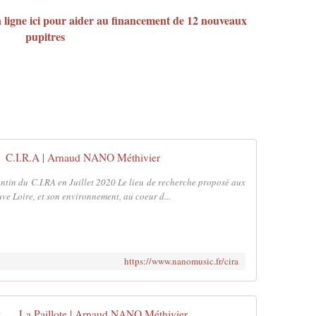
n ligne ici pour aider au financement de 12 nouveaux
pupitres
C.I.R.A | Arnaud NANO Méthivier
antin du C.I.RA en Juillet 2020 Le lieu de recherche proposé aux
euve Loire, et son environnement, au coeur d...
https://www.nanomusic.fr/cira
La Paillote | Arnaud NANO Méthivier