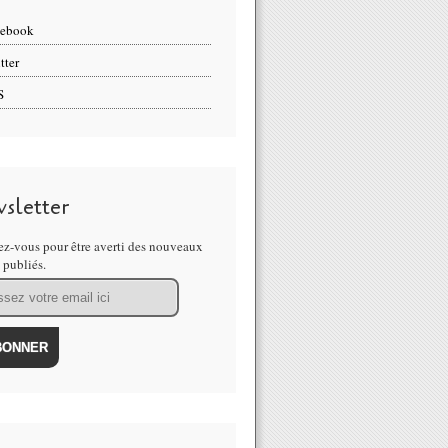
cebook
tter
S
sletter
z-vous pour être averti des nouveaux
s publiés.