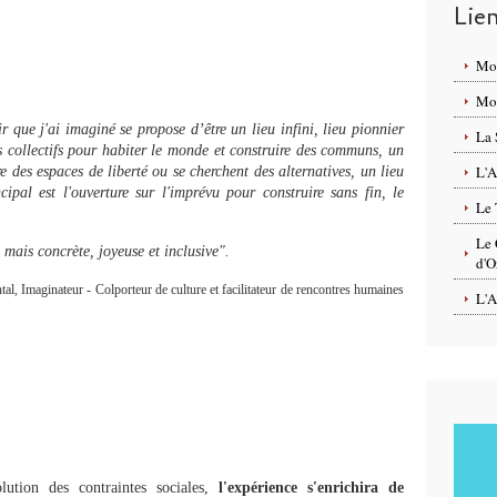
Lie
Mo
Mon
ir que j'ai imaginé se propose d’être un lieu infini, lieu pionnier
La 
s collectifs pour habiter le monde et construire des communs, un
L'A
re des espaces de liberté ou se cherchent des alternatives, un lieu
ncipal est l'ouverture sur l'imprévu pour construire sans fin, le
Le 
Le 
 mais concrète, joyeuse et inclusive".
d'O
tal, Imaginateur - Colporteur de culture et facilitateur de rencontres humaines
L'A
lution des contraintes sociales,
l'expérience s'enrichira de