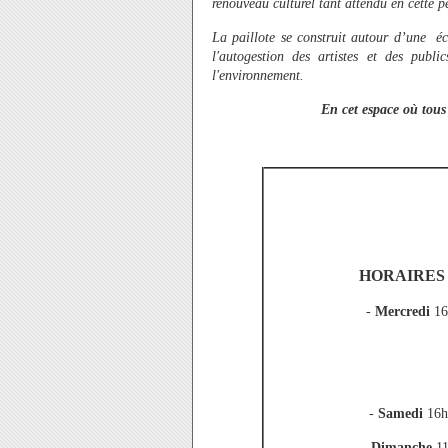
renouveau culturel tant attendu en cette pé
La paillote se construit autour d’une écol
l'autogestion des artistes et des publi
l'environnement.
En cet espace où tous 
HORAIRES 
-
Mercredi
16
-
Samedi
16h
-
Dimanche
11