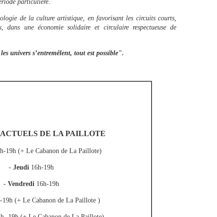
riode particulière.
ogie de la culture artistique, en favorisant les circuits courts,
cs, dans une économie solidaire et circulaire respectueuse de
les univers s’entremêlent, tout est possible".
ACTUELS DE LA PAILLOTE
h-19h (+ Le Cabanon de La Paillote)
-
Jeudi
16h-19h
-
Vendredi
16h-19h
-19h (+ Le Cabanon de La Paillote )
h -19h (+ Le Cabanon de La Paillote)