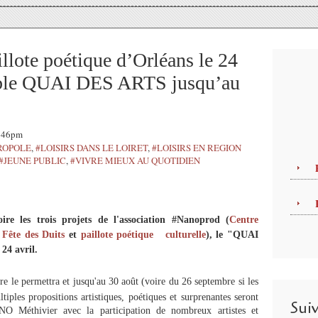
llote poétique d’Orléans le 24
ssible QUAI DES ARTS jusqu’au
3:46pm
ROPOLE
,
#LOISIRS DANS LE LOIRET
,
#LOISIRS EN REGION
#JEUNE PUBLIC
,
#VIVRE MIEUX AU QUOTIDIEN
re les trois projets de l'association #Nanoprod (
Centre
,
Fête des Duits
et
paillote poétique culturelle
), le "QUAI
24 avril.
ire le permettra et jusqu'au 30 août (voire du 26 septembre si les
iples propositions artistiques, poétiques et surprenantes seront
Sui
NO Méthivier avec la participation de nombreux artistes et