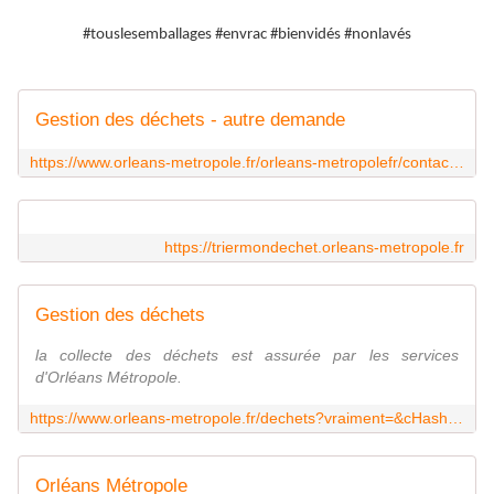
#touslesemballages #envrac #bienvidés #nonlavés
Gestion des déchets - autre demande
https://www.orleans-metropole.fr/orleans-metropolefr/contact/gestion-des-dechets-autre-demande
https://triermondechet.orleans-metropole.fr
Gestion des déchets
la collecte des déchets est assurée par les services
d'Orléans Métropole.
https://www.orleans-metropole.fr/dechets?vraiment=&cHash=93f64b2f4fc26430868027d1ba4ece51
Orléans Métropole