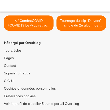
< #CombatCOVID
Tournage du clip "Du vent",
#COVID19 Le @Loiret vote
single du 2e album de
un budget...
Damien GONTHIER, sortie
prévue à l'automne 2021 >
Hébergé par Overblog
Top articles
Pages
Contact
Signaler un abus
C.G.U.
Cookies et données personnelles
Préférences cookies
Voir le profil de clodelle45 sur le portail Overblog