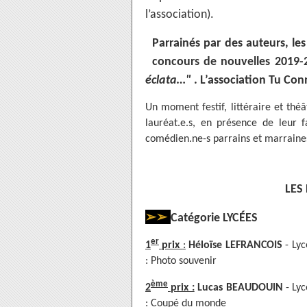
l’association).
Parrainés par des auteurs, les 
concours de nouvelles 2019-
éclata…"
. L’association Tu Con
Un moment festif, littéraire et théâ
lauréat.e.s, en présence de leur f
comédien.ne-s parrains et marraines
LES
➢➢
Catégorie LYCÉES
er
1
prix
:
Héloïse LEFRANCOIS
- Lyc
: Photo souvenir
ème
2
prix :
Lucas BEAUDOUIN
- Lyc
: Coupé du monde