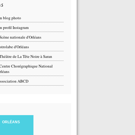
ns
n blog photo
 profil Instagram
Scène nationale d'Orléans
strolabe d'Orléans
Théâtre de La Tête Noire à Saran
Centre Chorégraphique National
rléans
ssociation ABCD