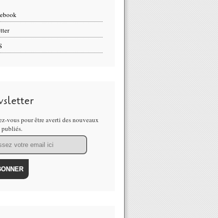
cebook
tter
S
sletter
z-vous pour être averti des nouveaux
s publiés.