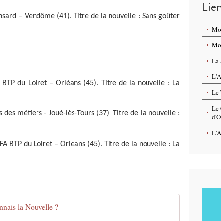
Lie
sard – Vendôme (41). Titre de la nouvelle : Sans goûter
Mo
Mon
La 
L'A
BTP du Loiret – Orléans (45). Titre de la nouvelle : La
Le 
Le 
des métiers - Joué-lès-Tours (37). Titre de la nouvelle :
d'O
L'A
FA BTP du Loiret – Orleans (45). Titre de la nouvelle : La
nais la Nouvelle ?