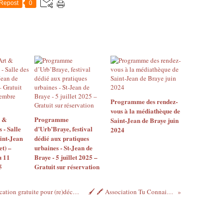
Repost
0
Programme des rendez-
vous à la médiathèque de
t &
Programme
Saint-Jean de Braye juin
- Salle
d’Urb’Braye, festival
2024
aint-Jean
dédié aux pratiques
et) –
urbaines - St-Jean de
u 11
Braye - 5 juillet 2025 –
5
Gratuit sur réservation
J’ai testé LA BOUSSOLE, nouvelle application gratuite pour (re)découvrir le Domaine de Chambord
🖌 🖍 Association Tu Connais la Nouvelle ?...