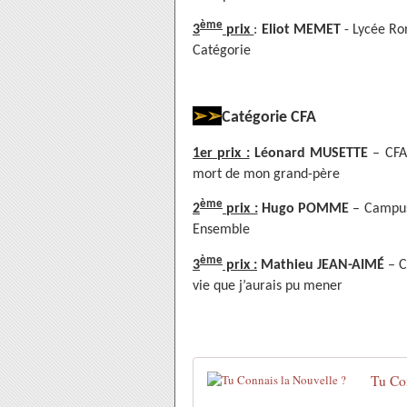
ème
3
prix
:
Eliot MEMET
- Lycée Ron
Catégorie
➢➢
Catégorie CFA
1er prix :
Léonard MUSETTE
– CFA 
mort de mon grand-père
ème
2
prix :
Hugo POMME
– Campus 
Ensemble
ème
3
prix :
Mathieu JEAN-AIMÉ
– C
vie que j’aurais pu mener
Tu Con