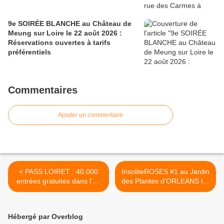
9e SOIRÉE BLANCHE au Château de
Meung sur Loire le 22 août 2026 :
Réservations ouvertes à tarifs
préférentiels
Commentaires
Ajouter un commentaire
< PASS LOIRET : 40.000
InsoliteROSES #1 au Jardin
entrées gratuites dans l’un
des Plantes d’ORLEANS les
des 25 sites partenaires
26 et 27 septembre 2020 :
distribuées à des jeunes du
Tableaux floraux
Loiret
professionnels et
Hébergé par Overblog
illuminations >