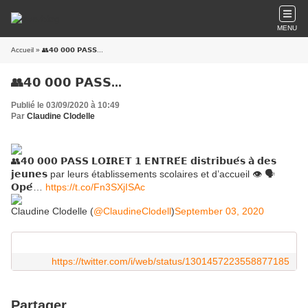
MENU
Accueil
» 👥𝟰𝟬 𝟬𝟬𝟬 𝗣𝗔𝗦𝗦...
👥𝟰𝟬 𝟬𝟬𝟬 𝗣𝗔𝗦𝗦...
Publié le 03/09/2020 à 10:49
Par
Claudine Clodelle
👥𝟰𝟬 𝟬𝟬𝟬 𝗣𝗔𝗦𝗦 𝗟𝗢𝗜𝗥𝗘𝗧 𝟭 𝗘𝗡𝗧𝗥𝗘́𝗘 𝗱𝗶𝘀𝘁𝗿𝗶𝗯𝘂𝗲́𝘀 𝗮̀ 𝗱𝗲𝘀
𝗷𝗲𝘂𝗻𝗲𝘀 par leurs établissements scolaires et d’accueil 👁 🗣
𝗢𝗽𝗲́…
https://t.co/Fn3SXjISAc
Claudine Clodelle (
@ClaudineClodell
)
September 03, 2020
https://twitter.com/i/web/status/1301457223558877185
Partager