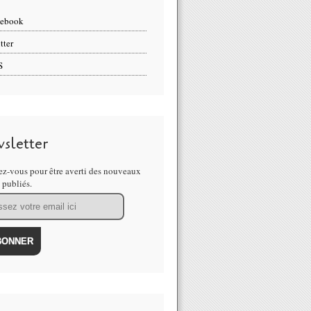
cebook
tter
S
sletter
z-vous pour être averti des nouveaux
s publiés.