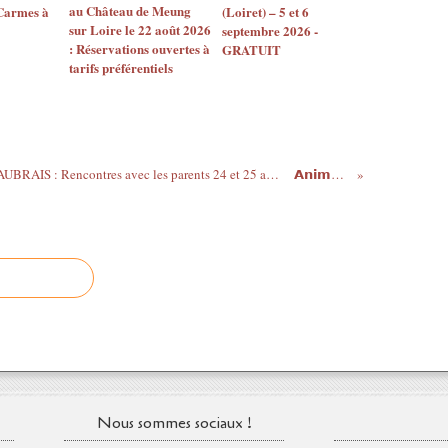
au Château de Meung
 Carmes à
(Loiret) – 5 et 6
sur Loire le 22 août 2026
septembre 2026 -
: Réservations ouvertes à
GRATUIT
tarifs préférentiels
RENTRÉE SCOLAIRE A FLEURY LES AUBRAIS : Rencontres avec les parents 24 et 25 août - Permanences téléphoniques 2 et 9 septembre
𝗔𝗻𝗶𝗺𝗮𝘁𝗶𝗼𝗻𝘀...
Nous sommes sociaux !