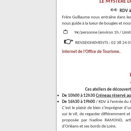
LE MYSTÈRE D
👀
RDV à
Frère Guillaume nous entraîne dans les
nous guide à la lueur de bougies et nous
👛
9€/personne (environ 1h / Limi
👉
RENSEIGNEMENTS : 02 38 24 05 
internet de l’Office de Tourisme.
Ces ateliers de découvert
De 10h00 à 12h30
Créneau réservé au
De 16h30 à 19h00
/ RDV à l’entrée du 
C’est le plaisir de bien s’imprégner d’u
sur le vif, de regarder différemment et
proposée par Nadine RAMOND, artiste
d’Orléans et ses bords de Loire.