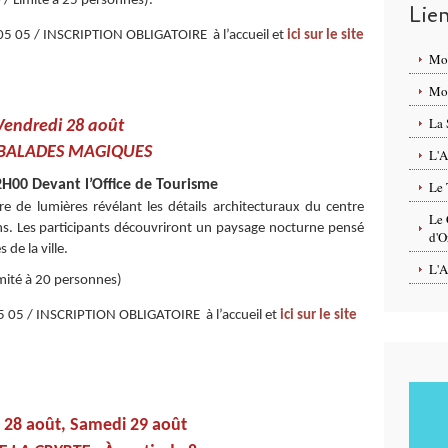
/ Limité à 25 personnes).
Lie
 05 / INSCRIPTION OBLIGATOIRE à l’accueil et
ici sur le site
Mo
Mon
La 
Vendredi 28 août
 BALADES MAGIQUES
L'A
H00 Devant l’Office de Tourisme
Le 
e de lumières révélant les détails architecturaux du centre
Le 
s. Les participants découvriront un paysage nocturne pensé
d'O
 de la ville.
L'A
mité à 20 personnes)
05 / INSCRIPTION OBLIGATOIRE à l’accueil et
ici sur le site
 28 août, Samedi 29 août