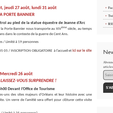
Fa
t, jeudi 27 août, lundi 31 août
LA PORTE BANNIER
Twi
roi au pied de la statue équestre de Jeanne d’Arc
RS
ème
de la Porte Bannier nous transporte au XIV
siècle, au temps
ns dans le contexte de la guerre de Cent Ans.
s / Limité à 19 personnes
New
 05 / INSCRIPTION OBLIGATOIRE à l’accueil et
ici sur le site
Abonne
article
Email
Mercredi 26 août
:
LAISSEZ-VOUS SURPRENDRE !
h00 Devant l’Office de Tourisme
es-uns des sites majeurs d’Orléans et leur histoire avec une
e. Un verre de l’amitié sera offert pour clôturer cette visite