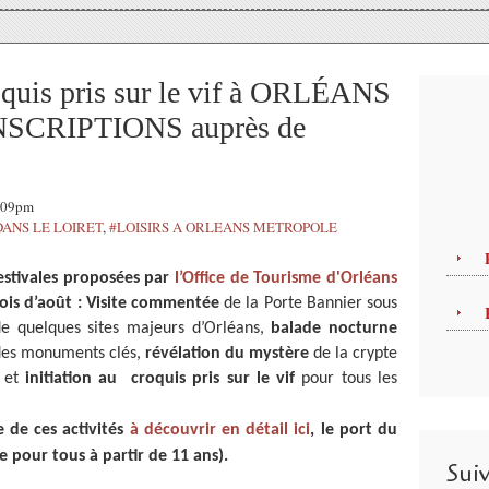
roquis pris sur le vif à ORLÉANS
 INSCRIPTIONS auprès de
2:09pm
DANS LE LOIRET
,
#LOISIRS A ORLEANS METROPOLE
stivales proposées par
l’Office de Tourisme d'Orléans
is d’août :
Visite commentée
de la Porte Bannier sous
de quelques sites majeurs d’Orléans,
balade nocturne
 des monuments clés,
révélation du mystère
de la crypte
s et
initiation au croquis pris sur le vif
pour tous les
 de ces activités
à découvrir en détail ici
, le port du
 pour tous à partir de 11 ans).
Sui