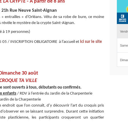
E LA CRYPTE
- À partir de 8 ans
 21h Rue Neuve Saint-Aignan
 « entrailles » d’Orléans. Vêtu de sa robe de bure, ce moine
 révèle le mystère de la crypte Saint-Aignan.
té à 19 personnes)
05 / INSCRIPTION OBLIGATOIRE à l’accueil et
ici sur le site
Dimanche 30 août
CROQUE TA VILLE
e sont ouverts à tous, débutants ou confirmés.
x enfants
/ RDV à l’entrée du Jardin de la Charpenterie
Jardin de la Charpenterie
n endroit que l’on connaît, d’y découvrir l’art du croquis pris
 d’observer en se laissant surprendre. Durant cette initiation
 plasticienne, les participants croqueront un quartier