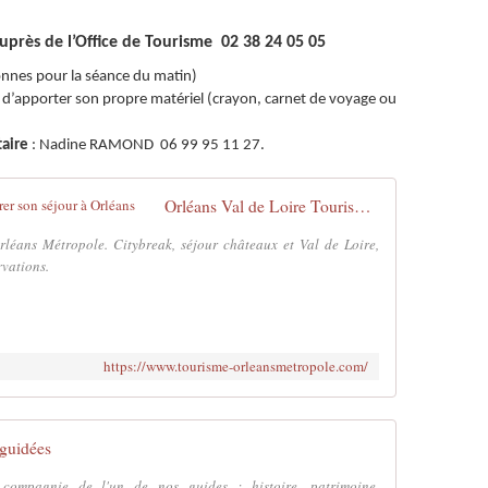
rès de l’Office de Tourisme 02 38 24 05 05
onnes pour la séance du matin)
té d’apporter son propre matériel (crayon, carnet de voyage ou
taire
: Nadine RAMOND 06 99 95 11 27.
Orléans Val de Loire Tourisme - Préparer son séjour à Orléans
'Orléans Métropole. Citybreak, séjour châteaux et Val de Loire,
rvations.
https://www.tourisme-orleansmetropole.com/
 guidées
 compagnie de l'un de nos guides : histoire, patrimoine,