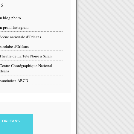
ns
n blog photo
 profil Instagram
Scène nationale d'Orléans
strolabe d'Orléans
Théâtre de La Tête Noire à Saran
Centre Chorégraphique National
rléans
ssociation ABCD