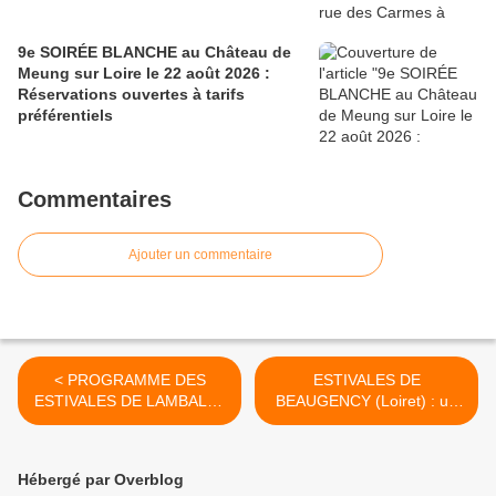
9e SOIRÉE BLANCHE au Château de
Meung sur Loire le 22 août 2026 :
Réservations ouvertes à tarifs
préférentiels
Commentaires
Ajouter un commentaire
< PROGRAMME DES
ESTIVALES DE
ESTIVALES DE LAMBALLE
BEAUGENCY (Loiret) : un
#3 du 11 au 25 juillet à
programme pour bien vivre
FLEURY LES AUBRAIS -
ensemble du 25 juillet au 30
GRATUIT
août 2020 en Région
Hébergé par Overblog
Centre Val de Loire >