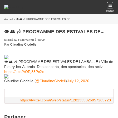
MENU
Accueil
» 👁 👥 🎶 PROGRAMME DES ESTIVALES DE...
👁 👥 🎶 PROGRAMME DES ESTIVALES DE...
Publié le 12/07/2020 à 16:41
Par
Claudine Clodelle
👁 👥 🎶 PROGRAMME DES ESTIVALES DE LAMBALLE / Ville de
Fleury-les-Aubrais: Des concerts, des spectacles, des activ…
https://t.co/AORj83Pc2x
Claudine Clodelle (
@ClaudineClodell
)
July 12, 2020
https://twitter.com/i/web/status/1282339326857289728
Partager