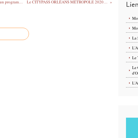
ESTIVALES DE BEAUGENCY (Loiret) : un programme pour bien vivre ensemble du 25 juillet au 30 août 2020 en Région Centre Val de Loire
Le CITYPASS ORLÉANS MÉTROPOLE 2020 s’enrichit de précieuses NOUVEAUTÉS dont les versions moins de 12 ans et duo
Lie
Mo
Mon
La 
L'A
Le 
Le 
d'O
L'A