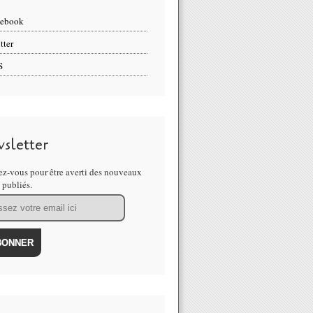
cebook
tter
S
sletter
z-vous pour être averti des nouveaux
s publiés.