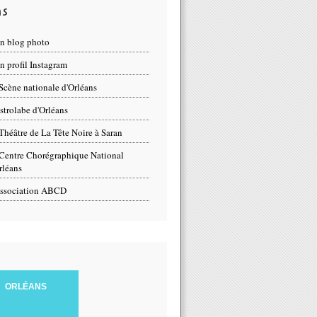
ns
n blog photo
 profil Instagram
Scène nationale d'Orléans
strolabe d'Orléans
Théâtre de La Tête Noire à Saran
Centre Chorégraphique National
rléans
ssociation ABCD