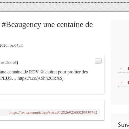
Beaugency une centaine de
t 2020, 16:04pm
neClodell
)
une centaine de RDV
@leloiret
pour profiter des
PLUS…
https://t.co/A5hn2CRXSj
https://twitter.com/i/web/status/1282692500029939712
Sui