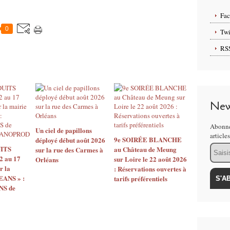
Fa
0
Twi
RS
New
Abonne
Un ciel de papillons
article
9e SOIRÉE BLANCHE
déployé début août 2026
Email
ITS
au Château de Meung
sur la rue des Carmes à
2 au 17
sur Loire le 22 août 2026
Orléans
r la
: Réservations ouvertes à
EANS » :
tarifs préférentiels
S de