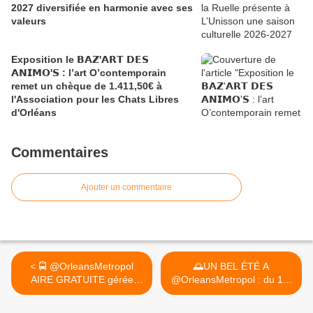
2027 diversifiée en harmonie avec ses
valeurs
Exposition le 𝗕𝗔𝗭'𝗔𝗥𝗧 𝗗𝗘𝗦
𝗔𝗡𝗜𝗠𝗢'𝗦 : l’art O’contemporain
remet un chèque de 1.411,50€ à
l'Association pour les Chats Libres
d'Orléans
Commentaires
Ajouter un commentaire
< 🚍 @OrleansMetropol
🌅UN BEL ÉTÉ A
AIRE GRATUITE gérée
@OrleansMetropol : du 1er
par...
au 5... >