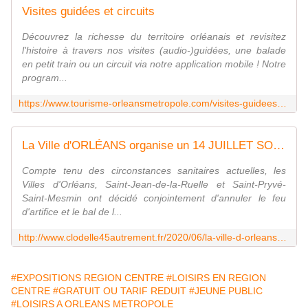
Visites guidées et circuits
Découvrez la richesse du territoire orléanais et revisitez
l'histoire à travers nos visites (audio-)guidées, une balade
en petit train ou un circuit via notre application mobile ! Notre
program...
https://www.tourisme-orleansmetropole.com/visites-guidees-et-circuits
La Ville d'ORLÉANS organise un 14 JUILLET SOLIDAIRE / Annulation du feu d'artifice et du bal de la Fête Nationale 2020 - VIVRE AUTREMENT VOS LOISIRS avec Clodelle
Compte tenu des circonstances sanitaires actuelles, les
Villes d'Orléans, Saint-Jean-de-la-Ruelle et Saint-Pryvé-
Saint-Mesmin ont décidé conjointement d'annuler le feu
d'artifice et le bal de l...
http://www.clodelle45autrement.fr/2020/06/la-ville-d-orleans-organise-un-14-juillet-solidaire/annulation-du-feu-d-artifice-et-du-bal-de-la-fete-nationale-2020.html
#EXPOSITIONS REGION CENTRE
#LOISIRS EN REGION
CENTRE
#GRATUIT OU TARIF REDUIT
#JEUNE PUBLIC
#LOISIRS A ORLEANS METROPOLE