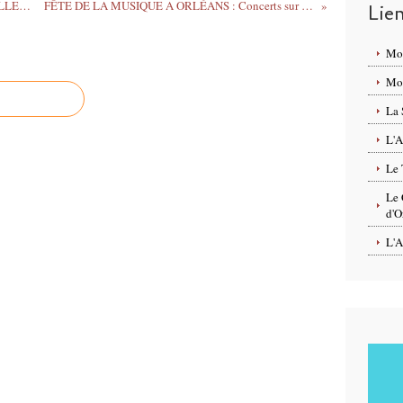
La Ville d'ORLÉANS organise un 14 JUILLET SOLIDAIRE / Annulation du feu d’artifice et du bal de la Fête Nationale 2020
FÊTE DE LA MUSIQUE A ORLÉANS : Concerts sur le net, rassemblement limités sur l’espace public, règles sanitaires dans les bars et restaurants
Lie
Mo
Mon
La 
L'A
Le 
Le 
d'O
L'A