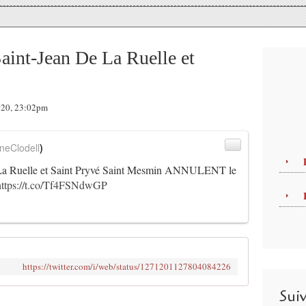
int-Jean De La Ruelle et
2020, 23:02pm
neClodell
)
La Ruelle et Saint Pryvé Saint Mesmin ANNULENT le
https://t.co/Tf4FSNdwGP
https://twitter.com/i/web/status/1271201127804084226
Sui