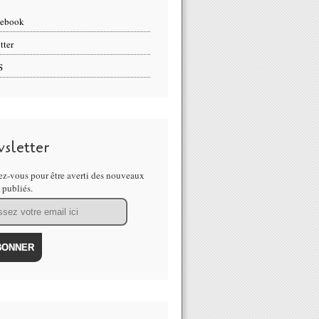
cebook
tter
S
sletter
z-vous pour être averti des nouveaux
s publiés.