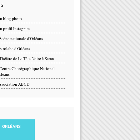
ns
n blog photo
 profil Instagram
Scène nationale d'Orléans
strolabe d'Orléans
Théâtre de La Tête Noire à Saran
Centre Chorégraphique National
rléans
ssociation ABCD