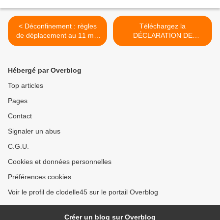
< Déconfinement : règles
Téléchargez la
de déplacement au 11 mai
DÉCLARATION DE
– Téléchargez l’attestation
DÉPLACEMENT en dehors
employeur et l'auto-
de votre département et à
attestation en Ile-de-France
plus de 100 km de votre
Hébergé par Overblog
domicile >
Top articles
Pages
Contact
Signaler un abus
C.G.U.
Cookies et données personnelles
Préférences cookies
Voir le profil de clodelle45 sur le portail Overblog
Créer un blog sur Overblog