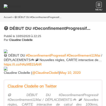
MENU
Accueil
» 😷 DÉBUT DU #DeconfinementProgressif...
😷 DÉBUT DU #DeconfinementProgressif...
Publié le 10/05/2020 à 22:25
Par
Claudine Clodelle
😷 DÉBUT DU
#DeconfinementProgressif
#Deconfinement11Mai
/
DÉPLACEMENTS🚲 🚠 Nouvelles règles, CARTE interactive de…
https://t.co/HAzMB15AhR
Claudine Clodelle (
@ClaudineClodell
)
May 10, 2020
Claudine Clodelle on Twitter
😷 DÉBUT DU #DeconfinementProgressif
#Deconfinement11Mai / DÉPLACEMENTS🚲 🚠 Nouvelles
règles, CARTE interactive de calcul des 100kms,