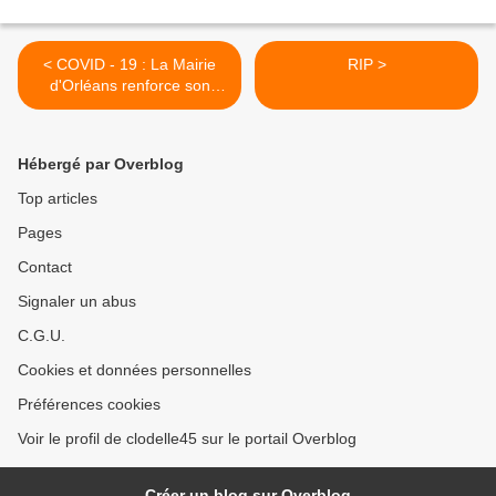
< COVID - 19 : La Mairie
RIP >
d'Orléans renforce son
dispositif autour des règles
de confinement dès le jeudi
9 avril
Hébergé par Overblog
Top articles
Pages
Contact
Signaler un abus
C.G.U.
Cookies et données personnelles
Préférences cookies
Voir le profil de clodelle45 sur le portail Overblog
Créer un blog sur Overblog