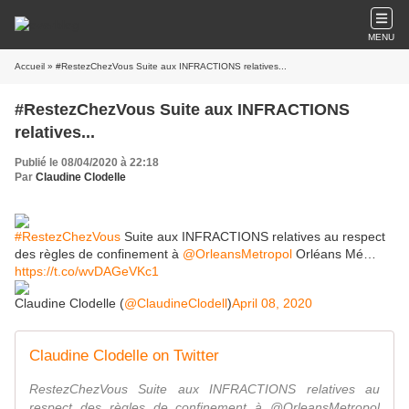
MENU
Accueil
» #RestezChezVous Suite aux INFRACTIONS relatives...
#RestezChezVous Suite aux INFRACTIONS
relatives...
Publié le 08/04/2020 à 22:18
Par
Claudine Clodelle
#RestezChezVous
Suite aux INFRACTIONS relatives au respect
des règles de confinement à
@OrleansMetropol
Orléans Mé…
https://t.co/wvDAGeVKc1
Claudine Clodelle (
@ClaudineClodell
)
April 08, 2020
Claudine Clodelle on Twitter
RestezChezVous Suite aux INFRACTIONS relatives au
respect des règles de confinement à @OrleansMetropol