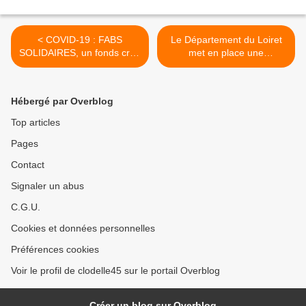
< COVID-19 : FABS
Le Département du Loiret
SOLIDAIRES, un fonds créé
met en place une
par Région Centre-Val de
plateforme en soutien aux
Loire en soutien aux
personnes âgées,
structures associatives
handicapées et à leur
Hébergé par Overblog
d'utilité sociale
famille >
Top articles
Pages
Contact
Signaler un abus
C.G.U.
Cookies et données personnelles
Préférences cookies
Voir le profil de clodelle45 sur le portail Overblog
Créer un blog sur Overblog