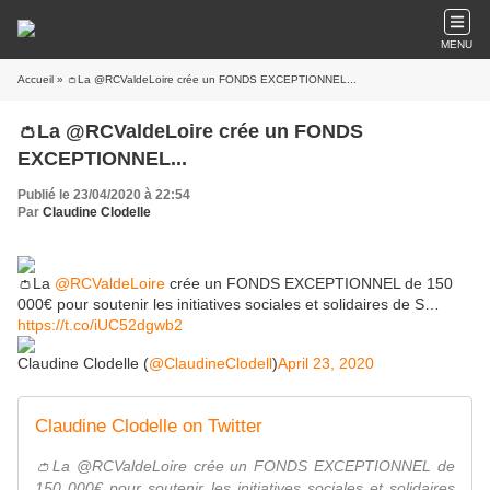
MENU
Accueil
» 👛La @RCValdeLoire crée un FONDS EXCEPTIONNEL...
👛La @RCValdeLoire crée un FONDS
EXCEPTIONNEL...
Publié le 23/04/2020 à 22:54
Par
Claudine Clodelle
👛La
@RCValdeLoire
crée un FONDS EXCEPTIONNEL de 150
000€ pour soutenir les initiatives sociales et solidaires de S…
https://t.co/iUC52dgwb2
Claudine Clodelle (
@ClaudineClodell
)
April 23, 2020
Claudine Clodelle on Twitter
👛La @RCValdeLoire crée un FONDS EXCEPTIONNEL de
150 000€ pour soutenir les initiatives sociales et solidaires