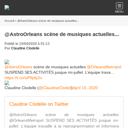
MENU
Accueil
» @AstroOrleans scène de musiques actuelles...
@AstroOrleans scène de musiques actuelles...
Publié le 15/04/2020 à 01:13
Par
Claudine Clodelle
@AstroOrleans
scène de musiques actuelles
@OrleansMetropol
SUSPEND SES ACTIVITÉS jusque mi-juillet. L’équipe trava…
https://t.co/siPlIpfp2v
Claudine Clodelle (
@ClaudineClodell
)
April 15, 2020
Claudine Clodelle on Twitter
@AstroOrleans scène de musiques actuelles
@OrleansMetropol SUSPEND SES ACTIVITÉS jusque mi-
juillet. L'équipe travaille à la reprogrammation et informera