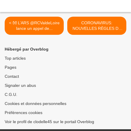
< 👐 L’ARS @RCValdeLoire
CORONAVIRUS:
lance un appel de...
NOUVELLES RÈGLES DE
CONFINEMENT / Sorties,
marchés, rdv médicaux,
obsèques - PRÉCISIONS
Hébergé par Overblog
D'Edouard Philippe >
Top articles
Pages
Contact
Signaler un abus
C.G.U.
Cookies et données personnelles
Préférences cookies
Voir le profil de clodelle45 sur le portail Overblog