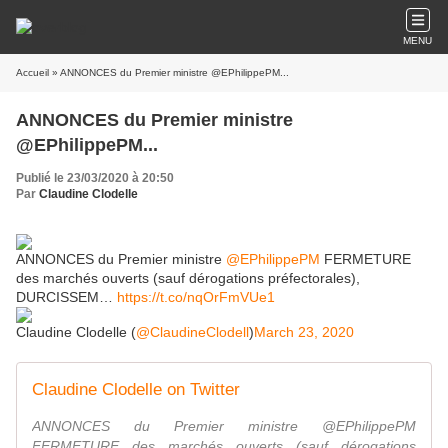
MENU
Accueil
» ANNONCES du Premier ministre @EPhilippePM...
ANNONCES du Premier ministre
@EPhilippePM...
Publié le 23/03/2020 à 20:50
Par
Claudine Clodelle
ANNONCES du Premier ministre
@EPhilippePM
FERMETURE
des marchés ouverts (sauf dérogations préfectorales),
DURCISSEM…
https://t.co/nqOrFmVUe1
Claudine Clodelle (
@ClaudineClodell
)
March 23, 2020
Claudine Clodelle on Twitter
ANNONCES du Premier ministre @EPhilippePM
FERMETURE des marchés ouverts (sauf dérogations