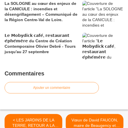
La SOLOGNE au cœur des enjeux de
la CANICULE : incendies et
désengrillagement – Communiqué de
la Région Centre-Val de Loire.
𝗟𝗲 𝗠𝗼𝗯𝘆𝗱𝗶𝗰𝗸 𝗰𝗮𝗳𝗲́, 𝗿𝗲𝘀𝘁𝗮𝘂𝗿𝗮𝗻𝘁
𝗲́𝗽𝗵𝗲́𝗺𝗲̀𝗿𝗲 du Centre de Création
Contemporaine Olivier Debré - Tours
jusqu'au 27 septembre
Commentaires
Ajouter un commentaire
< LES JARDINS DE LA
Vœux de David FAUCON,
TERRE, RETOUR A LA
maire de Beaugency et