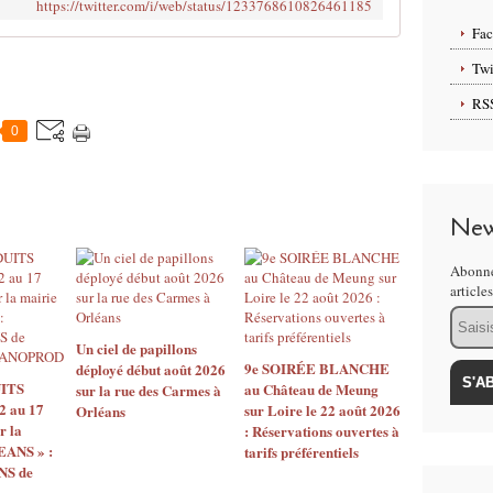
https://twitter.com/i/web/status/1233768610826461185
Fa
Twi
RS
0
New
Abonne
article
Email
Un ciel de papillons
9e SOIRÉE BLANCHE
déployé début août 2026
ITS
au Château de Meung
sur la rue des Carmes à
2 au 17
sur Loire le 22 août 2026
Orléans
r la
: Réservations ouvertes à
EANS » :
tarifs préférentiels
S de