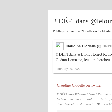
‼ DÉFI dans @leloire
Publié par Claudine Clodelle sur 29 Févri
Claudine Clodelle (
@Claudi
‼ DÉFI dans
@leloiret
Loiret Retr
Gaëtan Lemasne, lecteur cherche
February 29, 2020
Claudine Clodelle on Twitter
‼ DÉFI dans @leloiret Loiret Retrouve
lecteur chercheur assidu, a test
départementales du Loiret ... 👁 PLUS