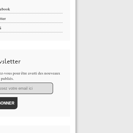
cebook
tter
S
sletter
z-vous pour être averti des nouveaux
s publiés.