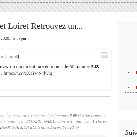
t Loiret Retrouvez un...
er 2020, 15:58pm
neClodell
)
ouvez un document rare en moins de 60 minutes‼ 👥
u…
https://t.co/cXGz4S4hCq
z un document rare en moins de 60 minutes‼ 👥 Gaëtan Lemasne,
é pour vous cet ESCAPE GAME concocté par les Archives
 D'INFOS SUR MON BLOG https://t.co/jlSeczPA7p
Sui