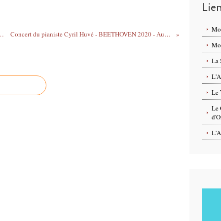
Lie
Mo
ME des Archives départementales du Loiret!
Concert du pianiste Cyril Huvé - BEETHOVEN 2020 - Auditorium de la MMD St Jean de la Ruelle le 6 mars
Mon
La 
L'A
Le 
Le 
d'O
L'A