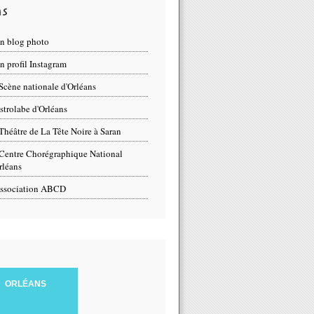
ns
n blog photo
 profil Instagram
Scène nationale d'Orléans
strolabe d'Orléans
Théâtre de La Tête Noire à Saran
Centre Chorégraphique National
rléans
ssociation ABCD