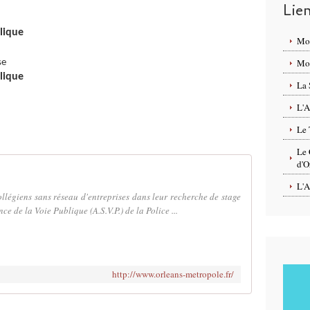
Lie
lique
Mo
Mon
se
lique
La 
L'A
Le 
Le 
d'O
L'A
ollégiens sans réseau d'entreprises dans leur recherche de stage
ce de la Voie Publique (A.S.V.P.) de la Police ...
http://www.orleans-metropole.fr/