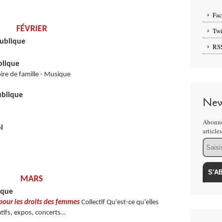
Fa
FÉVRIER
Twi
publique
RS
blique
oire de famille - Musique
ublique
New
Abonne
i
article
Email
MARS
lique
 pour les droits des femmes
Collectif Qu’est-ce qu’elles
atifs, expos, concerts…