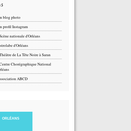
ns
n blog photo
 profil Instagram
Scène nationale d'Orléans
strolabe d'Orléans
Théâtre de La Tête Noire à Saran
Centre Chorégraphique National
rléans
ssociation ABCD