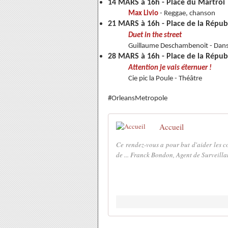
14 MARS à 16h - Place du Martroi
Max Livio
- Reggae, chanson
21 MARS à 16h - Place de la Répub
Duet in the street
Guillaume Deschambenoit - Dan
28 MARS à 16h - Place de la Répub
Attention je vais éternuer !
Cie pic la Poule - Théâtre
#OrleansMetropole
Accueil
Ce rendez-vous a pour but d'aider les c
de ... Franck Bondon, Agent de Surveillan