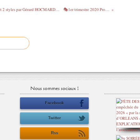
Le peintre JAMES TISSOT, entre 2 pays et 2 styles par Gérard HOCMARD - Conférence des Amis des Musées d'Orléans - 15 janvier 2020
🎭1er trimestre 2020 Programmation HORS LES...
Nous sommes sociaux !
Facebook
Twitter
Rss