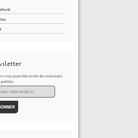
cebook
tter
S
sletter
z-vous pour être averti des nouveaux
s publiés.