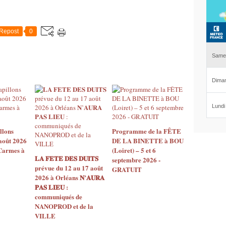
Repost
0
llons
Programme de la FÊTE
août 2026
DE LA BINETTE à BOU
 Carmes à
(Loiret) – 5 et 6
𝐋𝐀 𝐅𝐄𝐓𝐄 𝐃𝐄𝐒 𝐃𝐔𝐈𝐓𝐒
septembre 2026 -
prévue du 12 au 17 août
GRATUIT
2026 à Orléans 𝐍’𝐀𝐔𝐑𝐀
𝐏𝐀𝐒 𝐋𝐈𝐄𝐔 :
communiqués de
NANOPROD et de la
VILLE