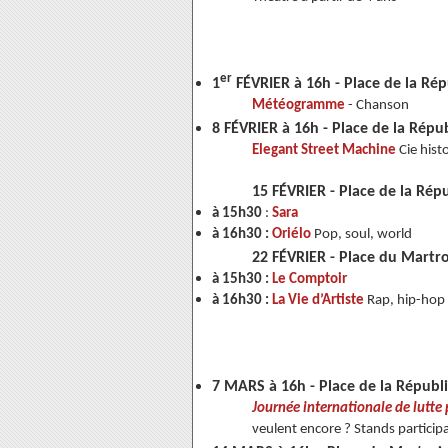
er
1
FÉVRIER à 16h -
Place de la Ré
Météogramme
- Chanson
8 FÉVRIER à 16h -
Place de la Répu
Elegant Street Machine
Cie hist
15 FÉVRIER -
Place de la Rép
à 15h30
:
Sara
à 16h30 :
Oriélo
Pop, soul, world
22 FÉVRIER -
Place du Martro
à 15h30 :
Le Comptoir
à 16h30 :
La Vie d’Artiste
Rap, hip-hop
7 MARS à 16h -
Place de la Répub
Journée internationale de lutte
veulent encore ? Stands particip