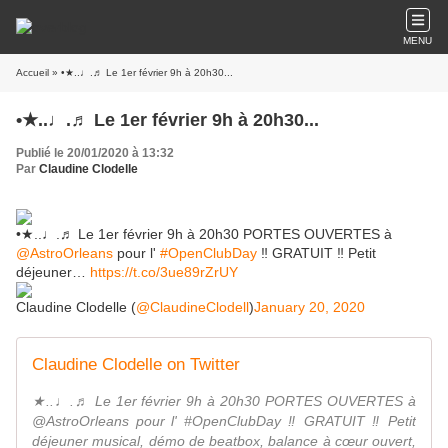
MENU
Accueil
» •★..♩.♬ Le 1er février 9h à 20h30...
•★..♩.♬ Le 1er février 9h à 20h30...
Publié le 20/01/2020 à 13:32
Par
Claudine Clodelle
•★..♩.♬ Le 1er février 9h à 20h30 PORTES OUVERTES à
@AstroOrleans
pour l'
#OpenClubDay
‼ GRATUIT ‼ Petit
déjeuner…
https://t.co/3ue89rZrUY
Claudine Clodelle (
@ClaudineClodell
)
January 20, 2020
Claudine Clodelle on Twitter
★..♩.♬ Le 1er février 9h à 20h30 PORTES OUVERTES à
@AstroOrleans pour l' #OpenClubDay ‼ GRATUIT ‼ Petit
déjeuner musical, démo de beatbox, balance à cœur ouvert,