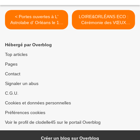
< Portes ouvertes à L'
LOIRE&ORLÉANS ECO :
Astrolabe d’ Orléans le 1er
Cérémonie des VŒUX
février dans le cadre de
2020 et CARTE BLANCHE
l’Open Club Day - GRATUIT
à APO >
Hébergé par Overblog
Top articles
Pages
Contact
Signaler un abus
C.G.U.
Cookies et données personnelles
Préférences cookies
Voir le profil de clodelle45 sur le portail Overblog
Créer un blog sur Overblog