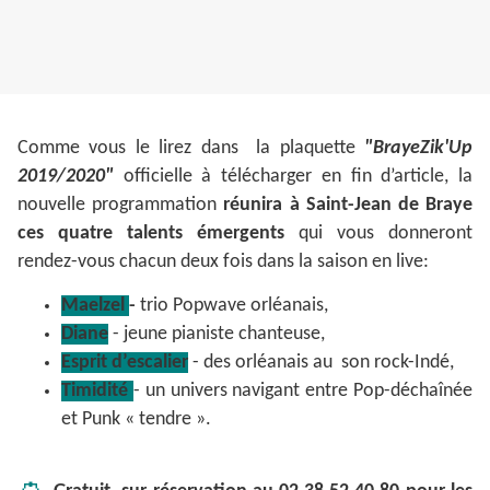
Comme vous le lirez dans la plaquette
"BrayeZik'Up
2019/2020"
officielle à télécharger en fin d’article, la
nouvelle programmation
réunira à Saint-Jean de Braye
ces quatre talents émergents
qui vous
donneront
rendez-vous chacun deux fois dans la saison en live:
Maelzel
-
trio Popwave orléanais,
Diane
- jeune pianiste chanteuse,
Esprit d’escalier
- des orléanais au son rock-Indé,
Timidité
- un univers navigant entre Pop-déchaînée
et Punk « tendre ».
👛