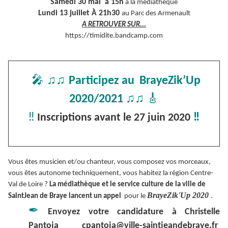
Samedi 30 mai à 15h
à la médiathèque
Lundi 13 juillet À 21h30
au Parc des Armenault
A RETROUVER SUR...
https://timidite.bandcamp.com
🎤
♫♫
Participez au BrayeZik’Up
♫♫
🎸
2020/2021
‼
‼
Inscriptions avant le 27 juin 2020
Vous êtes musicien et/ou chanteur, vous composez vos morceaux,
vous êtes autonome techniquement, vous habitez la région Centre-
Val de Loire ?
La médiathèque et le service culture de la ville de
BrayeZik'Up 2020
SaintJean de Braye lancent un appel
pour le
.
✒
Envoyez votre candidature à Christelle
Pantoja cpantoja@ville-saintjeandebraye.fr