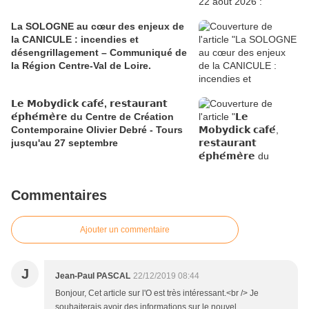
La SOLOGNE au cœur des enjeux de
la CANICULE : incendies et
désengrillagement – Communiqué de
la Région Centre-Val de Loire.
𝗟𝗲 𝗠𝗼𝗯𝘆𝗱𝗶𝗰𝗸 𝗰𝗮𝗳𝗲́, 𝗿𝗲𝘀𝘁𝗮𝘂𝗿𝗮𝗻𝘁
𝗲́𝗽𝗵𝗲́𝗺𝗲̀𝗿𝗲 du Centre de Création
Contemporaine Olivier Debré - Tours
jusqu'au 27 septembre
Commentaires
Ajouter un commentaire
J
Jean-Paul PASCAL
22/12/2019 08:44
Bonjour, Cet article sur l'O est très intéressant.<br /> Je
souhaiterais avoir des informations sur le nouvel