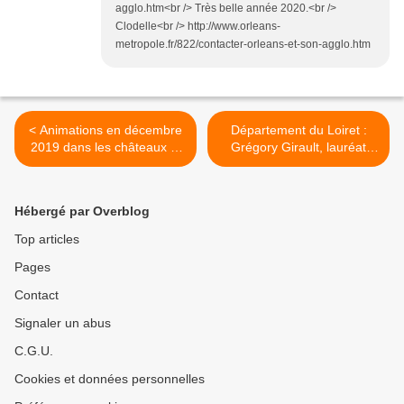
agglo.htm<br /> Très belle année 2020.<br />
Clodelle<br /> http://www.orleans-
metropole.fr/822/contacter-orleans-et-son-agglo.htm
< Animations en décembre
Département du Loiret :
2019 dans les châteaux et
Grégory Girault, lauréat
musées du Loiret : Sully-
2019 du Prix départemental
sur-Loire, Chamerolles,
des métiers d’art >
Gien, Lorris…
Hébergé par Overblog
Top articles
Pages
Contact
Signaler un abus
C.G.U.
Cookies et données personnelles