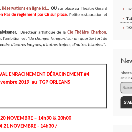
Fa
.
Réservations en ligne ici…
OU
sur place au Théâtre Gérard
on Pas de règlement par CB sur place
. Petite restauration et
Twi
RS
alvisaner,
Directeur artistique de la
Cie Théâtre Charbon
,
r
, l'ambition est
"de changer le regard sur un quartier fort de
tendre d’autres langues, d’autres trajets, d’autres histoires".
New
Abonne
VAL ENRACINEMENT DÉRACINEMENT #4
article
novembre 2019 au TGP ORLEANS
Email
 20 NOVEMBRE – 14h30 & 20h00
DI 21 NOVEMBRE - 14h30 /