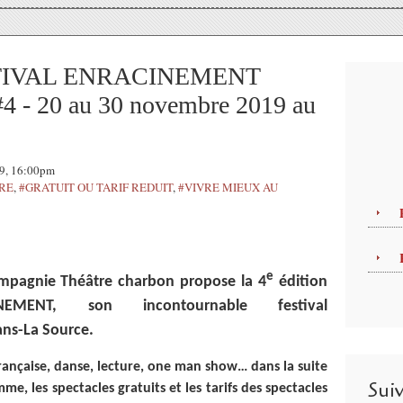
STIVAL ENRACINEMENT
 20 au 30 novembre 2019 au
19, 16:00pm
TRE
,
#GRATUIT OU TARIF REDUIT
,
#VIVRE MIEUX AU
e
mpagnie Théâtre charbon propose la 4
édition
EMENT, son incontournable festival
éans-La Source.
rançaise, danse, lecture, one man show… dans la suite
Sui
me, les spectacles gratuits et les tarifs des spectacles