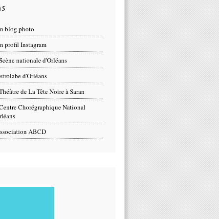
ns
n blog photo
 profil Instagram
Scène nationale d'Orléans
strolabe d'Orléans
Théâtre de La Tête Noire à Saran
Centre Chorégraphique National
rléans
ssociation ABCD