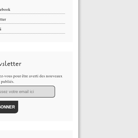
cebook
tter
S
sletter
z-vous pour être averti des nouveaux
s publiés.