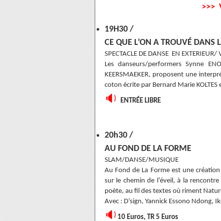
>>> 
19H30 /
CE QUE L’ON A TROUVÉ DANS 
SPECTACLE DE DANSE EN EXTERIEUR/
Les danseurs/performers Synne E
KEERSMAEKER, proposent une interpréta
coton écrite par Bernard Marie KOLTES
🔉
ENTRÉE LIBRE
20h30 /
AU FOND DE LA FORME
SLAM/DANSE/MUSIQUE
Au Fond de La Forme est une création o
sur le chemin de l’éveil, à la rencontre
poète, au fil des textes où riment Natur
Avec : D’sign, Yannick Essono Ndong, I
🔉
10 Euros, TR 5 Euros