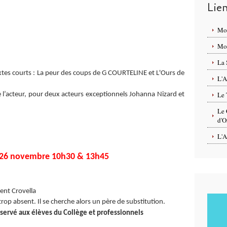
Lie
Mo
Mon
La 
extes courts : La peur des coups de G COURTELINE et L'Ours de
L'A
Le 
l’acteur, pour deux acteurs exceptionnels Johanna Nizard et
Le 
d'O
L'A
26 novembre 10h30 & 13h45
ent Crovella
trop absent. Il se cherche alors un père de substitution.
rvé aux élèves du Collège et professionnels