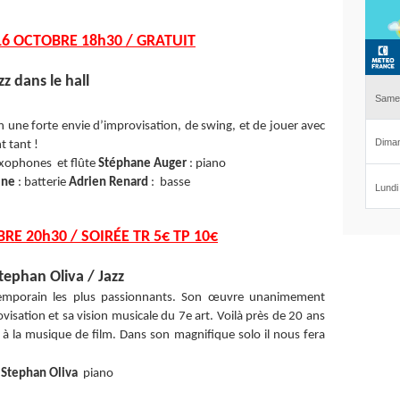
6 OCTOBRE 18h30 / GRATUIT
z dans le hall
une forte envie d’improvisation, de swing, et de jouer avec
t tant !
xophones et flûte
Stéphane Auger
: piano
ine
: batterie
Adrien Renard
: basse
RE 20h30 / SOIRÉE TR 5€ TP 10€
tephan Oliva / Jazz
ontemporain les plus passionnants. Son œuvre unanimement
visation et sa vision musicale du 7e art. Voilà près de 20 ans
e à la musique de film. Dans son magnifique solo il nous fera
Stephan Oliva
piano