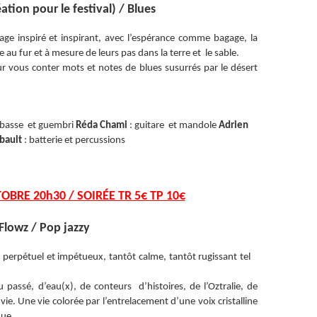
ation pour le festival) / Blues
age inspiré et inspirant, avec l’espérance comme bagage, la
 au fur et à mesure de leurs pas dans la terre et le sable.
our vous conter mots et notes de blues susurrés par le désert
 basse et guembri
Réda Chami
: guitare et mandole
Adrien
bault
: batterie et percussions
OBRE 20h30 / SOIRÉE TR 5€ TP 10€
Flowz / Pop jazzy
erpétuel et impétueux, tantôt calme, tantôt rugissant tel
 passé, d’eau(x), de conteurs d’histoires, de l’Oztralie, de
vie. Une vie colorée par l’entrelacement d’une voix cristalline
que.