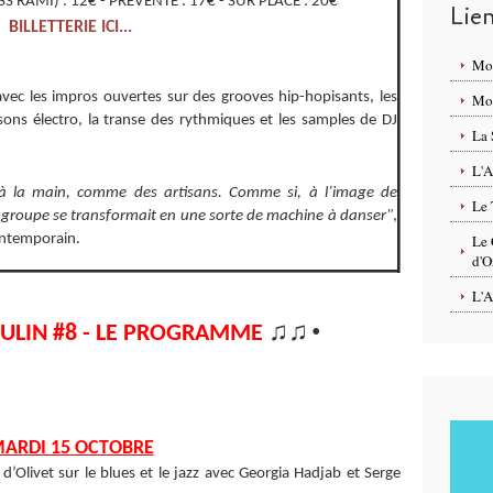
S RAMI) : 12€ - PRÉVENTE : 17€ - SUR PLACE : 20€
Lie
BILLETTERIE ICI...
Mo
vec les impros ouvertes sur des grooves hip-hopisants, les
Mon
sons électro, la transe des rythmiques et les samples de DJ
La 
L'A
 à la main, comme des artisans. Comme si, à l’image de
Le 
e groupe se transformait en une sorte de machine à danser"
,
Contemporain.
Le 
d'O
L'A
♫♫
•
ULIN #8 - LE PROGRAMME
ARDI 15 OCTOBRE
 d’Olivet sur le blues et le jazz avec Georgia Hadjab et Serge