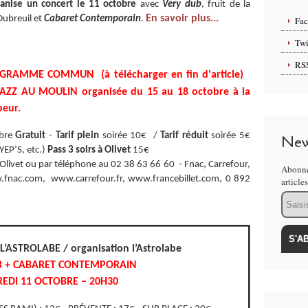
ganise un concert le 11 octobre
avec
Very dub
, fruit de la
En savoir plus...
Dubreuil et
Cabaret Contemporain
.
Fa
Twi
RS
OGRAMME COMMUN (à télécharger en fin d'article)
JAZZ AU MOULIN organisée du 15 au 18 octobre à la
peur.
obre
Gratuit
-
Tarif plein
soirée 10€ /
Tarif réduit
soirée 5€
New
YEP’S, etc.)
Pass 3 soirs à Olivet
15€
d’Olivet ou par téléphone au 02 38 63 66 60 - Fnac, Carrefour,
Abonne
.fnac.com, www.carrefour.fr, www.francebillet.com, 0 892
article
Email
L’ASTROLABE / organisation l’Astrolabe
 + CABARET CONTEMPORAIN
EDI 11 OCTOBRE – 20H30