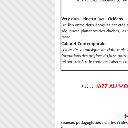
PETITE SALLE ABONNÉ (ET PAS
Very dub - electro jazz - Orléans
Un lien entre deux époques est créé a
séquences planantes des claviers, les 
Need.
Cabaret Contemporain
"Faire de la musique de club, mais
formations des origines du jazz, notr
t
el pourrait être le credo de Cabaret 
•♫♫
JAZZ AU MO
M
Séances pédagogiques
avec les écoles