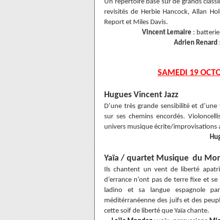
Un répertoire basé sur de grands classi
revisités de Herbie Hancock, Allan Ho
Report et Miles Davis.
Vincent Lemaire
: batteri
Adrien Renard
SAMEDI 19 OCTO
Hugues Vincent Jazz
D’une très grande sensibilité et d’une 
sur ses chemins encordés. Violoncelli
univers musique écrite/improvisations 
Hug
Yaïa / quartet Musique du Mo
Ils chantent un vent de liberté apat
d’errance n’ont pas de terre fixe et s
ladino et sa langue espagnole par
méditérranéenne des juifs et des peup
cette soif de liberté que Yaïa chante.