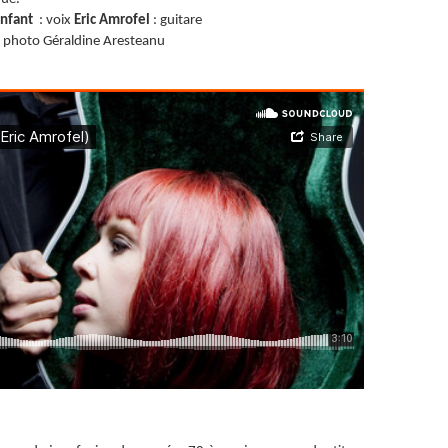
enfant
: voix
Eric Amrofel
: guitare
t photo Géraldine Aresteanu