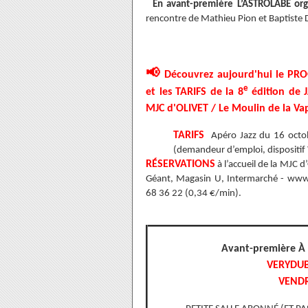
En avant-première L’ASTROLABE
or
rencontre de Mathieu Pion et Baptiste 
📢
Découvrez aujourd'hui le PR
e
et les TARIFS de la 8
édition de 
MJC d'OLIVET / Le Moulin de la Va
TARIFS
Apéro Jazz du 16 oct
(demandeur d’emploi, dispositif 
RÉSERVATIONS
à l’accueil de la MJC 
Géant, Magasin U, Intermarché - www
68 36 22 (0,34 €/min).
Avant-première À 
VERYDUB
VENDR