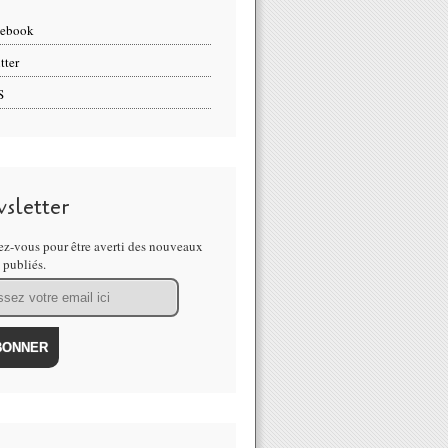
cebook
tter
S
sletter
z-vous pour être averti des nouveaux
s publiés.