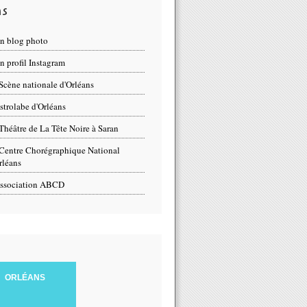
ns
n blog photo
 profil Instagram
Scène nationale d'Orléans
strolabe d'Orléans
Théâtre de La Tête Noire à Saran
Centre Chorégraphique National
rléans
ssociation ABCD