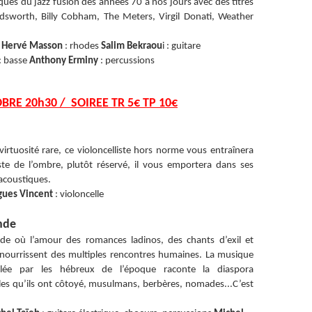
ques du jazz fusion des années 70 à nos jours avec des titres
ldsworth, Billy Cobham, The Meters, Virgil Donati, Weather
e
Hervé Masson
: rhodes
Salim Bekraou
i : guitare
: basse
Anthony Erminy
: percussions
BRE 20h30 / SOIREE TR 5€ TP 10€
virtuosité rare, ce violoncelliste hors norme vous entraînera
ste de l’ombre, plutôt réservé, il vous emportera dans ses
acoustiques.
ues Vincent
: violoncelle
nde
ride où l’amour des romances ladinos, des chants d’exil et
e nourrissent des multiples rencontres humaines. La musique
lée par les hébreux de l’époque raconte la diaspora
les qu’ils ont côtoyé, musulmans, berbères, nomades...C’est