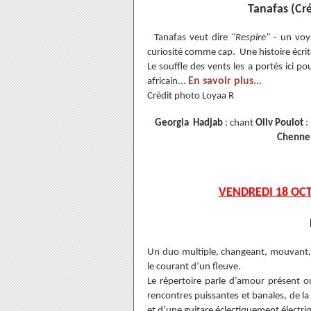
Tanafas (Cré
Tanafas veut dire
"Respire"
- un voy
curiosité comme cap. Une histoire écrite
Le souffle des vents les a portés ici p
En savoir plus...
africain...
Crédit photo Loyaa R
Georgia Hadjab
: chant
Oliv Poulot
:
Chenne
VENDREDI 18 OCT
Un duo multiple, changeant, mouvant, p
le courant d’un fleuve.
Le répertoire parle d’amour présent ou
rencontres puissantes et banales, de la 
et d’une guitare éclectiquement électri