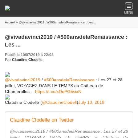
MENU
Accueil
» @vivadavinci2019 / #500ansdelaRenaissance : Les ...
@vivadavinci2019 / #500ansdelaRenaissance :
Les ...
Publié le 10/07/2019 à 22:08
Par
Claudine Clodelle
@vivadavinci2019
/
#500ansdelaRenaissance
: Les 27 et 28
juillet, VOYAGEZ DANS LE TEMPS au Château de
Chamerolles…
https://t.co/xDePG5sixN
Claudine Clodelle (
@ClaudineClodell
)
July 10, 2019
Claudine Clodelle on Twitter
@vivadavinci2019 / #500ansdelaRenaissance : Les 27 et 28
juillet, VOYAGEZ DANS LE TEMPS au Château de