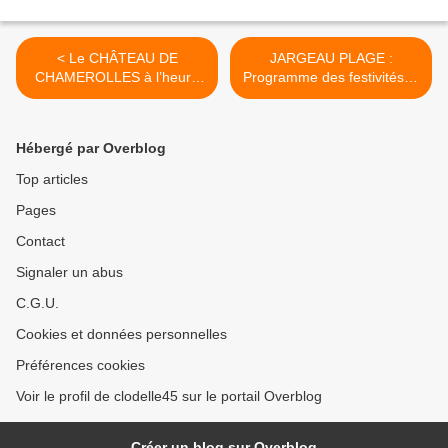
< Le CHÂTEAU DE
JARGEAU PLAGE :
CHAMEROLLES à l’heure
Programme des festivités et
de la Renaissance les 27 et
du TREMPLIN MUSICAL à
28 juillet 2019 : tir à l’arc,
découvrir jusqu'au 2 août
spectacle et danse du XVIe
2019 >
Hébergé par Overblog
siècle.
Top articles
Pages
Contact
Signaler un abus
C.G.U.
Cookies et données personnelles
Préférences cookies
Voir le profil de clodelle45 sur le portail Overblog
Créer un blog sur Overblog