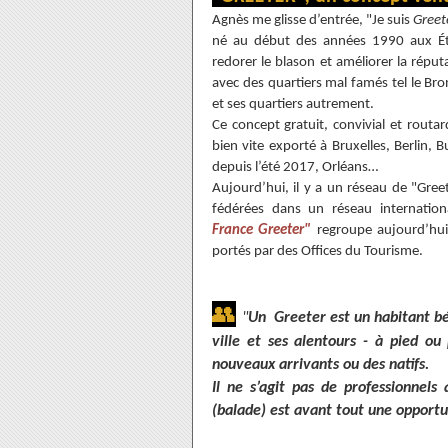
Agnès me glisse d’entrée, "Je suis
Greet
né au début des années 1990 aux État
redorer le blason et améliorer la réput
avec des quartiers mal famés tel le Bronx.
et ses quartiers autrement.
Ce concept gratuit, convivial et routard
bien vite exporté à Bruxelles, Berlin, 
depuis l’été 2017, Orléans…
Aujourd’hui, il y a un réseau de "Gree
fédérées dans un réseau internatio
France Greeter"
regroupe aujourd’hui
portés par des Offices du Tourisme.
👥
"
Un Greeter est un habitant bé
ville et ses alentours - à pied ou
nouveaux arrivants ou des natifs.
Il ne s’agit pas de professionnels 
(balade) est avant tout une opportu