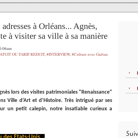
 adresses à Orléans... Agnès,
e à visiter sa ville à sa manière
00:06am
ATUIT OU TARIF REDUIT
,
#INTERVIEW
,
#Culture avec Gaëtan
ès lors des visites patrimoniales "Renaissance"
s Ville d’Art et d’Histoire. Très intrigué par ses
r un petit calepin, notre insatiable curieux a
Sui
des États-Unis...