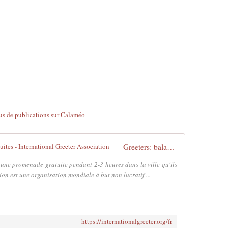
lus de publications sur Calaméo
Greeters: balades individuelles et gratuites - International Greeter Association
 une promenade gratuite pendant 2-3 heures dans la ville qu'ils
ion est une organisation mondiale à but non lucratif ...
https://internationalgreeter.org/fr