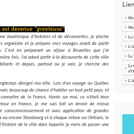
Lie
Mo
Mon
s est devenue
"greeteuse"
La 
une boulimique d’histoires et de découvertes, je pioche
rès organisée et je prépare mes voyages avant de partir
L'A
. C’est en préparant un séjour à Bruxelles que j’ai
Le 
ière fois. J’ai adoré partir à la découverte de cette ville
bitants et depuis, partout où je vais, je cherche des
Le 
d'O
L'A
i longtemps dénigré ma ville. Lors d’un voyage au Québec
vais beaucoup de chance d’habiter un tout petit pays, et
connaître de la France. Honte sur moi, ce n’était bien
tour en France, je me suis fait un devoir de mieux
ité consciencieusement et avec application de grandes
 ou encore Strasbourg et à chaque retour sur Orléans, le
istoire de la ville dans laquelle je viens de passer une