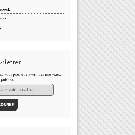
cebook
tter
S
sletter
z-vous pour être averti des nouveaux
s publiés.