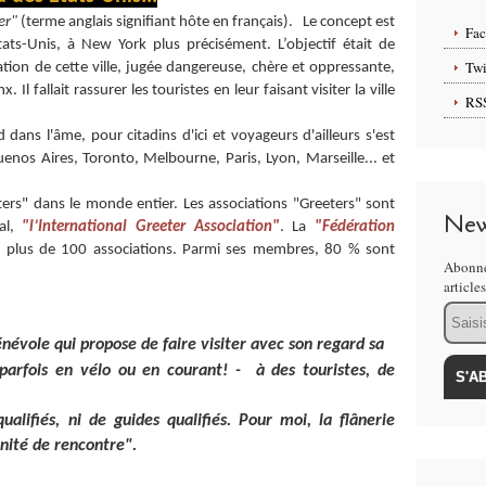
er"
(terme anglais signifiant hôte en français). Le concept est
Fa
s-Unis, à New York plus précisément. L’objectif était de
Twi
ation de cette ville, jugée dangereuse, chère et oppressante,
 Il fallait rassurer les touristes en leur faisant visiter la ville
RS
 dans l'âme, pour citadins d'ici et voyageurs d'ailleurs s'est
Buenos Aires, Toronto, Melbourne, Paris, Lyon, Marseille... et
ters" dans le monde entier. Les associations "Greeters" sont
New
nal,
"l’International Greeter Association"
. La
"Fédération
 plus de 100 associations. Parmi ses membres, 80 % sont
Abonne
article
Email
névole qui propose de faire visiter avec son regard sa
 parfois en vélo ou en courant! - à des touristes, de
qualifiés, ni de guides qualifiés. Pour moi, la flânerie
nité de rencontre".