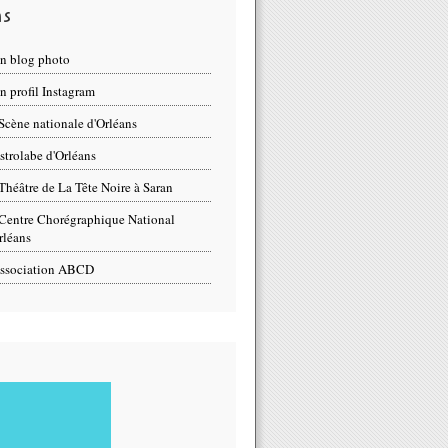
ns
n blog photo
 profil Instagram
Scène nationale d'Orléans
strolabe d'Orléans
Théâtre de La Tête Noire à Saran
Centre Chorégraphique National
rléans
ssociation ABCD