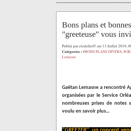
Bons plans et bonnes
"greeteuse" vous invit
Publié par clodelle45 sur 13 Juillet 2019, 
Catégories :
#BONS PLANS DIVERS
,
#GR
Lemasne
Gaëtan Lemasne a rencontré Agn
organisées par le Service Orléan
nombreuses prises de notes su
voulu en savoir plus…
"GREETER",
un concept venu 