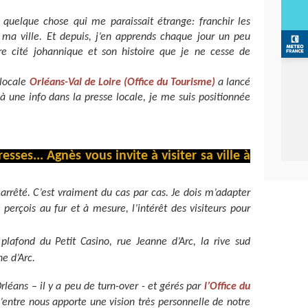
e quelque chose qui me paraissait étrange: franchir les
 ma ville. Et depuis, j’en apprends chaque jour un peu
re cité johannique et son histoire que je ne cesse de
 locale
Orléans-Val de Loire (Office du Tourisme)
a lancé
à une info dans la presse locale, je me suis positionnée
ses... Agnès vous invite à visiter sa ville à
 arrêté. C’est vraiment du cas par cas. Je dois m’adapter
perçois au fur et à mesure, l’intérêt des visiteurs pour
plafond du Petit Casino, rue Jeanne d’Arc, la rive sud
ne d’Arc.
éans – il y a peu de turn-over - et gérés par
l’Office du
entre nous apporte une vision très personnelle de notre