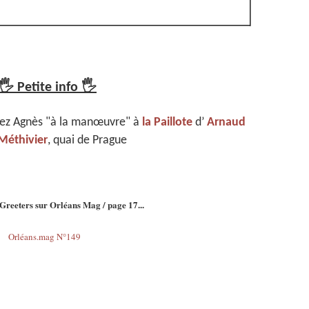
🖐
🖐
Petite info
vez Agnès "à la manœuvre" à
la Paillote
d’
Arnaud
éthivier
, quai de Prague
Greeters sur Orléans Mag / page 17...
Orléans.mag N°149