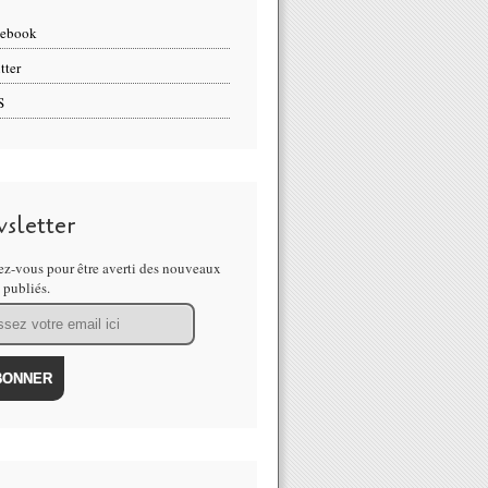
cebook
tter
S
sletter
z-vous pour être averti des nouveaux
s publiés.