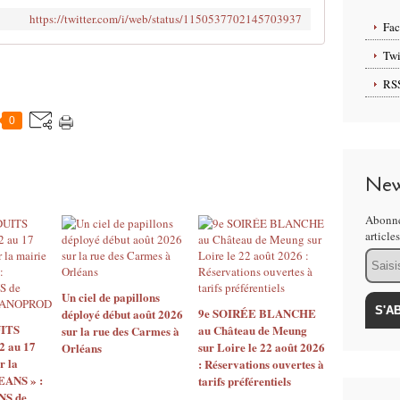
https://twitter.com/i/web/status/1150537702145703937
Fa
Twi
RS
0
New
Abonne
article
Email
Un ciel de papillons
9e SOIRÉE BLANCHE
déployé début août 2026
ITS
au Château de Meung
sur la rue des Carmes à
2 au 17
sur Loire le 22 août 2026
Orléans
r la
: Réservations ouvertes à
EANS » :
tarifs préférentiels
S de