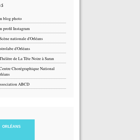
ns
n blog photo
 profil Instagram
Scène nationale d'Orléans
strolabe d'Orléans
Théâtre de La Tête Noire à Saran
Centre Chorégraphique National
rléans
ssociation ABCD