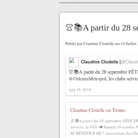
👚📚A partir du 28 
Publié par Claudine Clodelle sur 14 Juille
Claudine Clodelle (
@Claudi
👚📚A partir du 28 septembre FÊ
@OrleansMetropol
, les clubs serv
July 15, 2019
Claudine Clodelle on Twitter
👚📚A partir du 28 septembre FÊTE DU
services, la Ville 👁 Samedi 19 octob
AU BÉNÉFICE DE l' association des Chi