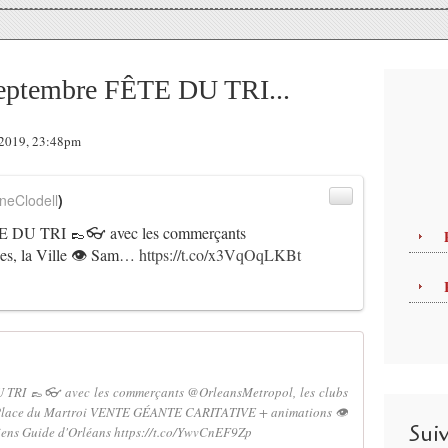
septembre FÊTE DU TRI...
t 2019, 23:48pm
neClodell
)
TE DU TRI 👞👓 avec les commerçants
ices, la Ville 👁 Sam…
https://t.co/x3VqOqLKBt
 TRI 👞👓 avec les commerçants @OrleansMetropol, les clubs
re Place du Martroi VENTE GÉANTE CARITATIVE + animations 👁
Sui
ens Guide d'Orléans https://t.co/YwvCnEF9Zp