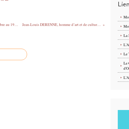
Lie
Mo
FÊTE DU TRI à ORLÉANS du 28 septembre au 19 octobre 2019 - Au profit de l’association des Chiens Guides d’Orléans
Jean-Louis DERENNE, homme d’art et de culture, Président de l’association O’JAZZ s'est éteint le 11 juillet dernier.
Mon
La 
L'A
Le 
Le 
d'O
L'A