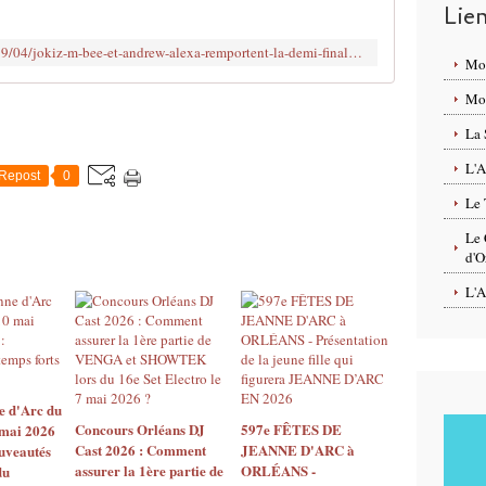
Lie
n
c
http://www.clodelle45autrement.fr/2019/04/jokiz-m-bee-et-andrew-alexa-remportent-la-demi-finale-d-orleans-dj-cast-2019-au-shannon-irish-pub.html
o
Mo
u
Mon
r
s
La 
O
L'A
R
Repost
0
L
Le 
É
A
Le 
N
d'O
S
L'A
D
J
C
A
S
T
e d'Arc du
Concours Orléans DJ
597e FÊTES DE
 mai 2026
2
Cast 2026 : Comment
JEANNE D'ARC à
uveautés
0
assurer la 1ère partie de
ORLÉANS -
du
1