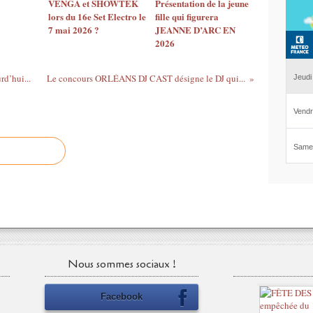
VENGA et SHOWTEK
Présentation de la jeune
9
lors du 16e Set Electro le
fille qui figurera
p
7 mai 2026 ?
JEANNE D’ARC EN
e
2026
r
m
e
d’hui...
Le concours ORLÉANS DJ CAST désigne le DJ qui...
t
t
r
a
d
e
d
é
s
i
g
n
e
Nous sommes sociaux !
r
l
Facebook
e