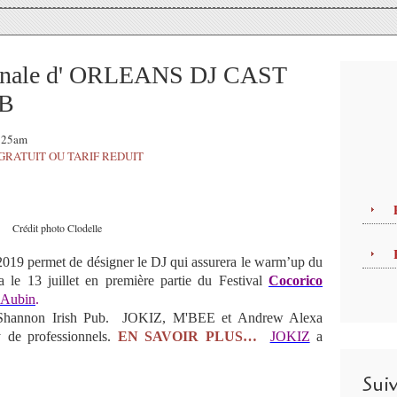
finale d' ORLEANS DJ CAST
UB
4:25am
GRATUIT OU TARIF REDUIT
Crédit photo Clodelle
permet de désigner le DJ qui assurera le warm’up du
a le 13 juillet en première partie du Festival
Cocorico
t Aubin
.
 Shannon
Irish Pub.
JOKIZ, M'BEE et Andrew Alexa
y de professionnels.
EN SAVOIR PLUS…
JOKIZ
a
Sui