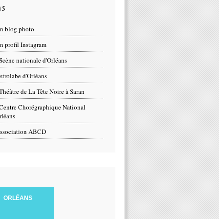
ns
n blog photo
 profil Instagram
Scène nationale d'Orléans
strolabe d'Orléans
Théâtre de La Tête Noire à Saran
Centre Chorégraphique National
rléans
ssociation ABCD