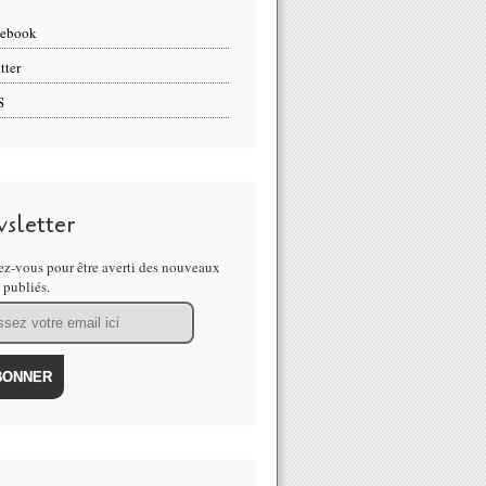
cebook
tter
S
sletter
z-vous pour être averti des nouveaux
s publiés.
EE et Andrew Alexa remportent la demi-finale d' ORLÉANS DJ CAS