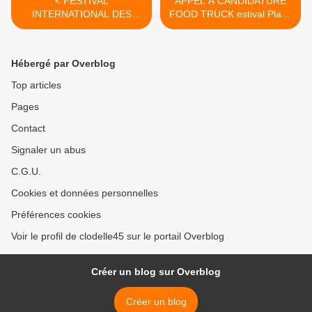
< FESTIVAL
APPEL A CANDIDATURE
INTERNATIONAL DES
FOOD TRUCK estival Place
JARDINS sur le thème du
de l’Europe à ORLÉANS –
PARADIS du 25 avril au 3
Dossier avant le 8 mars
novembre 2019 : 24 jardins,
2019 à midi >
Hébergé par Overblog
6 cartes vertes et des
nouveautés
Top articles
Pages
Contact
Signaler un abus
C.G.U.
Cookies et données personnelles
Préférences cookies
Voir le profil de clodelle45 sur le portail Overblog
Créer un blog sur Overblog
Créer un blog