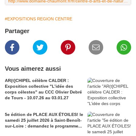
http://www.domaine-chaumont.fr/fr/centre-d-arts-et-de-nature/saison-d-art-2019
#EXPOSITIONS REGION CENTRE
Partager
Vous aimerez aussi
AR(t]CHIPEL célèbre CALDER :
Exposition collective "L’idée des
corps célestes" au CCC Olivier Debré
de Tours - 10.07.26 au 03.01.27
5e édition de PLACE AUX ÉTOILES! le
samedi 25 juillet 2026 à Saint-Benoît-
sur-Loire : demandez le programme...