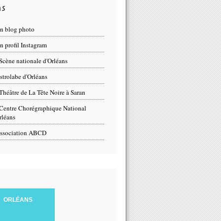
ns
n blog photo
 profil Instagram
Scène nationale d'Orléans
strolabe d'Orléans
Théâtre de La Tête Noire à Saran
Centre Chorégraphique National
rléans
ssociation ABCD