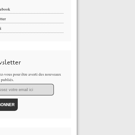
cebook
tter
S
sletter
z-vous pour être averti des nouveaux
s publiés.