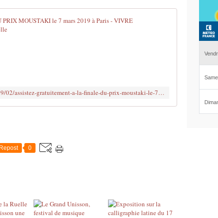
Assistez gr
F
o
n
d
é
e
http://www.clodelle45autrement.fr/2019/02/assistez-gratuitement-a-la-finale-du-prix-moustaki-le-7-mars-2019-a-paris.html
n
2
0
1
1
p
Repost
0
a
r
T
h
i
e
r