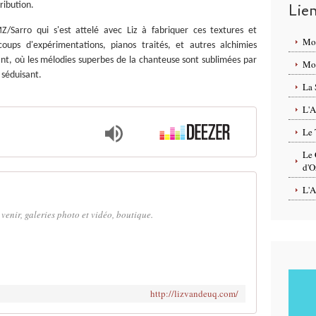
ribution.
Lie
MZ/Sarro qui s'est attelé avec Liz à fabriquer ces textures et
Mo
ups d'expérimentations, pianos traités, et autres alchimies
nt, où les mélodies superbes de la chanteuse sont sublimées par
Mon
séduisant.
La 
L'A
Le 
Le 
d'O
L'A
 venir, galeries photo et vidéo, boutique.
http://lizvandeuq.com/