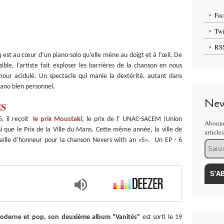
Fa
Twi
RS
 est au cœur d’un piano-solo qu’elle mène au doigt et à l’œil. De
ble, l’artiste fait exploser les barrières de la chanson en nous
our acidulé. Un spectacle qui manie la dextérité, autant dans
piano bien personnel.
New
ES
, il reçoit
le prix Moustaki,
le prix de l‘ UNAC-SACEM (Union
Abonne
i que le Prix de la Ville du Mans. Cette même année, la ville de
article
aille d‘honneur pour la chanson Nevers with an «S». Un EP - 6
Email
, moderne et pop, son deuxième album "Vanités"
est sorti le 19