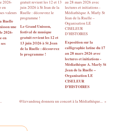
r
y
C
a
a Ruelle
Le Grand Unisson,
nisson une
d
festival de musique
le 2026-
e
gratuit revient les 12 et
e en
t
Exposition sur la
13 juin 2O26 à St Jean
 ses
e
calligraphie latine du 17
de la Ruelle : découvrez
t
au 28 mars 2026 avec
le programme !
M
lectures et initiations -
a
Médiathèque A. Marly St
t
Jean de la Ruelle –
t
Organisation LE
h
CISELEUR
i
D’HISTOIRES
a
s
..
@lizvandeuq donnera un concert à la Médiathèque...
V
i
n
c
e