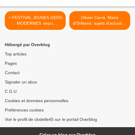
< FESTIVAL JEUNES GENS
Olivier Carré, Maire
MODERNES: expo,
d’Orléans: sujets d'actualité,
musique, danse
bilan du mandat en cours et
programmés par le CCNO
candidature à sa propre
du 31 janvier au 2 février
succession >
Hébergé par Overblog
2019
Top articles
Pages
Contact
Signaler un abus
C.G.U.
Cookies et données personnelles
Préférences cookies
Voir le profil de clodelle45 sur le portail Overblog
Créer un blog sur Overblog