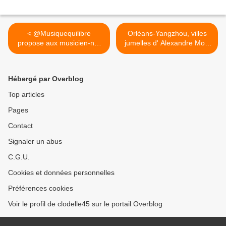
< @Musiquequilibre
Orléans-Yangzhou, villes
propose aux musicien-ne-
jumelles d' Alexandre Moix
s...
reçoit 2 prix au Festival
International du Mini-film de
Yangzhou >
Hébergé par Overblog
Top articles
Pages
Contact
Signaler un abus
C.G.U.
Cookies et données personnelles
Préférences cookies
Voir le profil de clodelle45 sur le portail Overblog