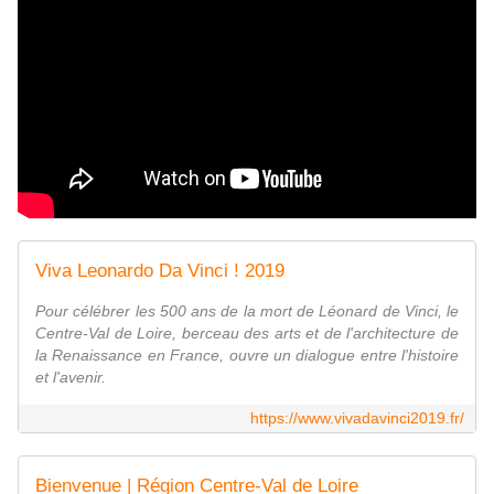
Viva Leonardo Da Vinci ! 2019
Pour célébrer les 500 ans de la mort de Léonard de Vinci, le
Centre-Val de Loire, berceau des arts et de l'architecture de
la Renaissance en France, ouvre un dialogue entre l'histoire
et l'avenir.
https://www.vivadavinci2019.fr/
Bienvenue | Région Centre-Val de Loire