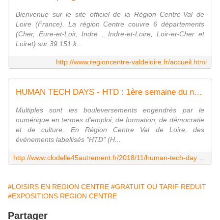
Bienvenue sur le site officiel de la Région Centre-Val de
Loire (France). La région Centre couvre 6 départements
(Cher, Eure-et-Loir, Indre , Indre-et-Loire, Loir-et-Cher et
Loiret) sur 39 151 k...
http://www.regioncentre-valdeloire.fr/accueil.html
HUMAN TECH DAYS - HTD : 1ère semaine du numérique en Centre-Val de Loire du 19 au 26 janvier 2019 - VIVRE AUTREMENT VOS LOISIRS avec Clodelle
Multiples sont les bouleversements engendrés par le
numérique en termes d'emploi, de formation, de démocratie
et de culture. En Région Centre Val de Loire, des
événements labellisés "HTD" (H...
http://www.clodelle45autrement.fr/2018/11/human-tech-days-htd-1ere-semaine-du-numerique-en-centre-val-de-loire-du-19-au-26-janvier-2019.html
#LOISIRS EN REGION CENTRE
#GRATUIT OU TARIF REDUIT
#EXPOSITIONS REGION CENTRE
Partager