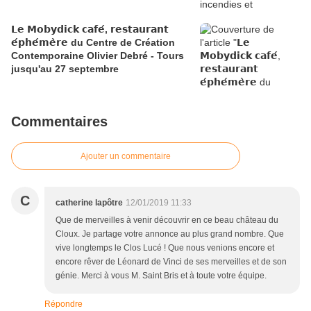
𝗟𝗲 𝗠𝗼𝗯𝘆𝗱𝗶𝗰𝗸 𝗰𝗮𝗳𝗲́, 𝗿𝗲𝘀𝘁𝗮𝘂𝗿𝗮𝗻𝘁
𝗲́𝗽𝗵𝗲́𝗺𝗲̀𝗿𝗲 du Centre de Création
Contemporaine Olivier Debré - Tours
jusqu'au 27 septembre
Commentaires
Ajouter un commentaire
C
catherine lapôtre
12/01/2019 11:33
Que de merveilles à venir découvrir en ce beau château du
Cloux. Je partage votre annonce au plus grand nombre. Que
vive longtemps le Clos Lucé ! Que nous venions encore et
encore rêver de Léonard de Vinci de ses merveilles et de son
génie. Merci à vous M. Saint Bris et à toute votre équipe.
Répondre