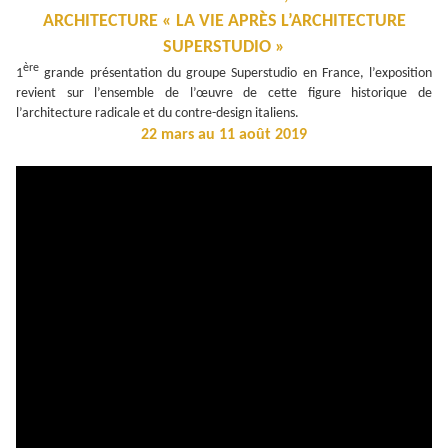
ARCHITECTURE « LA VIE APRÈS L’ARCHITECTURE
SUPERSTUDIO »
ère
1
grande présentation du groupe Superstudio en France, l’exposition
revient sur l’ensemble de l’œuvre de cette figure historique de
l’architecture radicale et du contre-design italiens.
22 mars au 11 août 2019