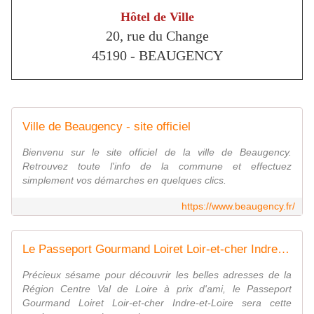
Hôtel de Ville
20, rue du Change
45190 - BEAUGENCY
Ville de Beaugency - site officiel
Bienvenu sur le site officiel de la ville de Beaugency.
Retrouvez toute l'info de la commune et effectuez
simplement vos démarches en quelques clics.
https://www.beaugency.fr/
Le Passeport Gourmand Loiret Loir-et-cher Indre-et-Loire, un cadeau de Noël original en vente à Beaugency, Orléans ou sur internet - VIVRE AUTREMENT VOS LOISIRS avec Clodelle
Précieux sésame pour découvrir les belles adresses de la
Région Centre Val de Loire à prix d'ami, le Passeport
Gourmand Loiret Loir-et-cher Indre-et-Loire sera cette