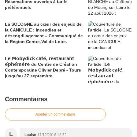
Réservations ouvertes à tarifs
préférentiels
La SOLOGNE au cœur des enjeux de
la CANICULE : incendies et
désengrillagement – Communiqué de
la Région Centre-Val de Loire.
𝗟𝗲 𝗠𝗼𝗯𝘆𝗱𝗶𝗰𝗸 𝗰𝗮𝗳𝗲́, 𝗿𝗲𝘀𝘁𝗮𝘂𝗿𝗮𝗻𝘁
𝗲́𝗽𝗵𝗲́𝗺𝗲̀𝗿𝗲 du Centre de Création
Contemporaine Olivier Debré - Tours
jusqu'au 27 septembre
Commentaires
Ajouter un commentaire
L
Louise
17/12/2018 13:52