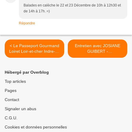
Balades en calèche le 22 et 23 Décembre de 10h à 12h30 et
de 14h à 17h. =)
Répondre
< Le Passeport Gourmand
Entretien avec JOSIANE
Loiret Loir-et-cher Indre-et-
GUIBERT -
Loire, un cadeau de Noël
PROLONGATION DE
original en vente à
L’EXPOSITION MAILFERT
Beaugency, Orléans ou sur
à la galerie Le Garage >
Hébergé par Overblog
internet
Top articles
Pages
Contact
Signaler un abus
C.G.U.
Cookies et données personnelles