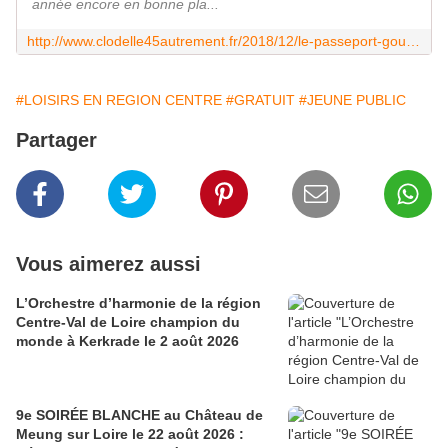
année encore en bonne pla...
http://www.clodelle45autrement.fr/2018/12/le-passeport-gourmand-loiret-loir-et-cher-indre-et-loire-un-cadeau-de-noel-original-en-vente-a-beaugency-orleans-ou-sur-internet.htm?fbclid=IwAR0vIm0wDQkycqKbduF_dkZ0zLgIqi2qo6EILCQoAVk8WxlEdmj5nrHHHkU
#LOISIRS EN REGION CENTRE
#GRATUIT
#JEUNE PUBLIC
Partager
Vous aimerez aussi
L’Orchestre d’harmonie de la région
Centre-Val de Loire champion du
monde à Kerkrade le 2 août 2026
9e SOIRÉE BLANCHE au Château de
Meung sur Loire le 22 août 2026 :