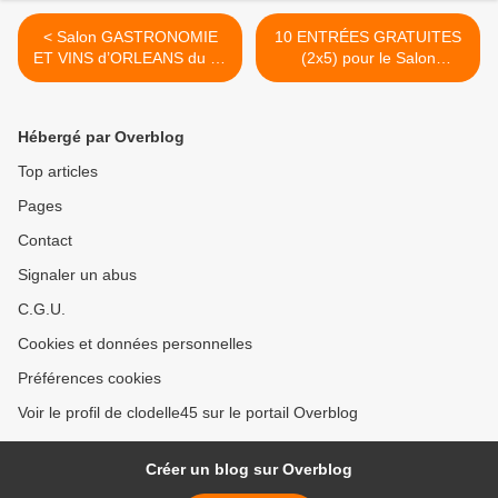
< Salon GASTRONOMIE
10 ENTRÉES GRATUITES
ET VINS d’ORLEANS du 23
(2x5) pour le Salon
au 26 Novembre 2018 :
Gastronomie & Vins - 23 au
exposants, nouveautés,
26 Novembre 2018 - Parc
animations, horaires, tarifs
Expo d'Orléans >
Hébergé par Overblog
Top articles
Pages
Contact
Signaler un abus
C.G.U.
Cookies et données personnelles
Préférences cookies
Voir le profil de clodelle45 sur le portail Overblog
Créer un blog sur Overblog